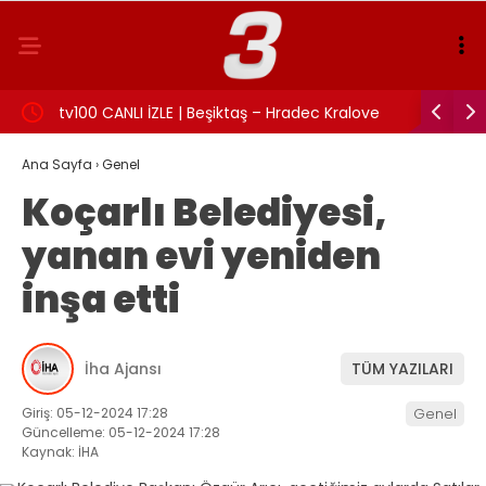
:
tv100 CANLI İZLE | Beşiktaş – Hradec Kralove
İzmit Bel
maçı canlı izle!
Rüşvet an
Ana Sayfa
›
Genel
Koçarlı Belediyesi,
yanan evi yeniden
inşa etti
İha Ajansı
TÜM YAZILARI
Giriş: 05-12-2024 17:28
Genel
Güncelleme: 05-12-2024 17:28
Kaynak: İHA