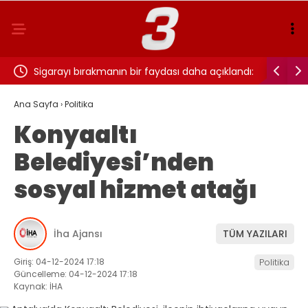
ı…
Sigarayı bırakmanın bir faydası daha açıklandı:
Cansever 
Beyin sağlığı için 7 yıl detayı dikkat çekti
Ana Sayfa
›
Politika
Konyaaltı
Belediyesi’nden
sosyal hizmet atağı
İha Ajansı
TÜM YAZILARI
Giriş: 04-12-2024 17:18
Politika
Güncelleme: 04-12-2024 17:18
Kaynak: İHA