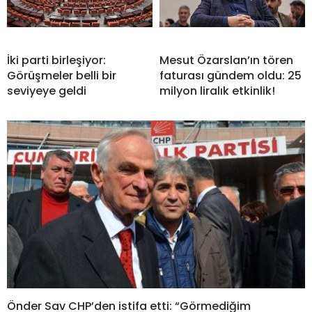
İki parti birleşiyor:
Mesut Özarslan’ın tören
Görüşmeler belli bir
faturası gündem oldu: 25
seviyeye geldi
milyon liralık etkinlik!
Önder Sav CHP’den istifa etti: “Görmediğim