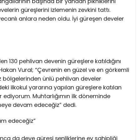
gallarının başında bir yandan pikniklerini
erin güreşlerini izlemenin zevkini tattı.
anlı anlara neden oldu. İyi güreşen develer
n 130 pehlivan devenin güreşlere katıldığını
Hakan Vural; “Çevrenin en güzel ve en görkemli
bölgelerinden ünlü pehlivan develer
ki ilkokul yararına yapılan güreşlere katılan
r ediyorum. Muhtarlığımın ilk döneminde
rmeye devam edeceğiz” dedi.
vam edeceğiz”
a da deve güreşi şenliklerine ev sahipliği