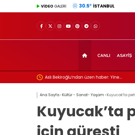
30.5
°
İSTANBUL
VİDEO
GALERİ
CANLI
ASAYIŞ
maçı canlı yayın
Aslı Bekiroğlu’ndan üzen haber: Yine…
Ana Sayfa
›
Kültür - Sanat- Yaşam
›
Kuyucak’ta pehl
Kuyucak’ta p
için güreşti