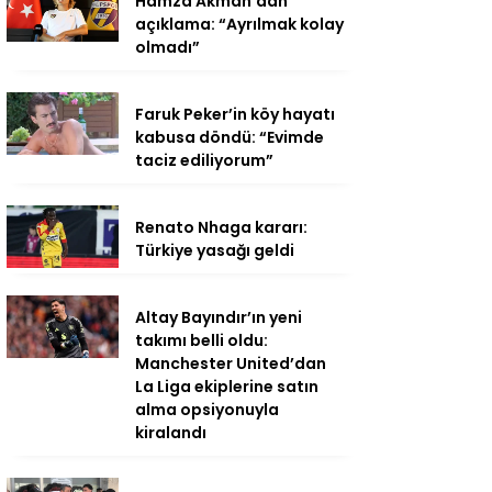
Hamza Akman’dan
açıklama: “Ayrılmak kolay
olmadı”
Faruk Peker’in köy hayatı
kabusa döndü: “Evimde
taciz ediliyorum”
Renato Nhaga kararı:
Türkiye yasağı geldi
Altay Bayındır’ın yeni
takımı belli oldu:
Manchester United’dan
La Liga ekiplerine satın
alma opsiyonuyla
kiralandı