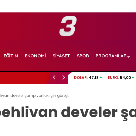
EĞITIM
EKONOMI
SIYASET
SPOR
PROGRAMLAR
TRT SPOR CANLI İZLE | Boluspor – Manisa FK
DOLAR:
47,18
EURO:
54,00
frekans ve izleme linki
ivan develer şampiyonluk için güreşti
ehlivan develer 