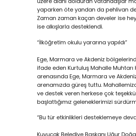
üzere alanı dolduran vatandaşlar man
yaparken öte yandan da pehlivan devel
Zaman zaman kaçan develer ise heyec
ise alkışlarla desteklendi.
“İlköğretim okulu yararına yapıldı”
Ege, Marmara ve Akdeniz bölgelerinde
ifade eden Kurtuluş Mahalle Muhtarı 
arenasında Ege, Marmara ve Akdeniz 
arenamızda güreş tuttu. Mahallemizde
ve destek veren herkese çok teşekkü
başlattığımız geleneklerimizi sürdü
“Bu tür etkinlikleri desteklemeye de
Kuyucak Belediye Başkanı Uğur Doğanc