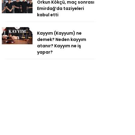
Orkun Kökçü, maç sonrası
Emirdağ’da taziyeleri
kabul etti
Kayyım (Kayyum) ne
demek? Neden kayyım
atanır? Kayyım ne iş
yapar?