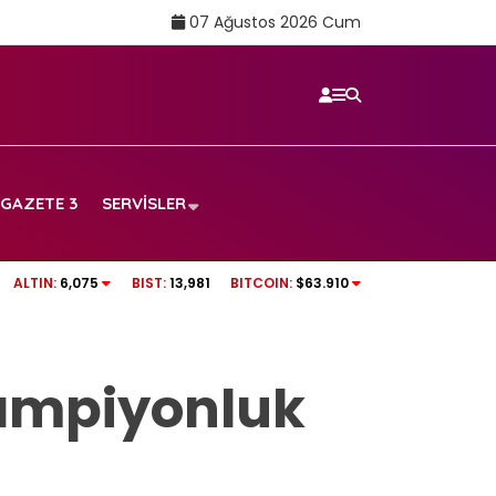
07 Ağustos 2026 Cum
GAZETE 3
SERVISLER
 maçı canlı yayın
Aslı Bekiroğlu’ndan üzen haber: Yine…
ALTIN:
6,075
BIST:
13,981
BITCOIN:
$63.910
şampiyonluk