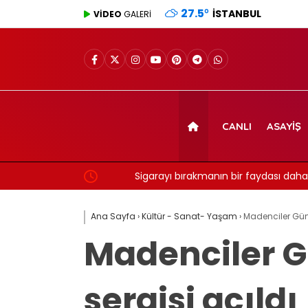
27.5
°
İSTANBUL
VİDEO
GALERİ
CANLI
ASAYIŞ
Sigarayı bırakmanın bir faydası daha açıkland
7 yıl detayı dikkat çekti
Ana Sayfa
›
Kültür - Sanat- Yaşam
›
Madenciler Günü
Madenciler G
sergisi açıldı