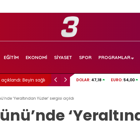
EĞITIM
EKONOMI
SIYASET
SPOR
PROGRAMLAR
ı: Beyin sağlığı için
Cansever hayatını kaybetti: 59 yaşındaydı
DOLAR:
47,18
EURO:
54,00
’nde ‘Yeraltından Yüzler’ sergisi açıldı
ünü’nde ‘Yeraltınd