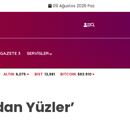
09 Ağustos 2026 Paz
GAZETE 3
SERVISLER
…
Sigarayı bırakmanın bir faydası daha açıklan
ALTIN:
6,075
BIST:
13,981
BITCOIN:
$63.910
7 yıl detayı dikkat çekti
an Yüzler’