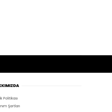
KKIMIZDA
lik Politikası
anım Şartları