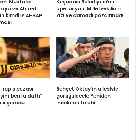
an, Mustafa
Kuşadası Belediyesi’ne
Kaya ve Ahmet
operasyon: Milletvekilinin
n kimdir? AHBAP
kızı ve damadı gözaltında!
rması
hapis cezası
Behçet Oktay’ın ailesiyle
“Eşim beni aldattı”
görüşülecek: Yeniden
sı çürüdü
inceleme talebi