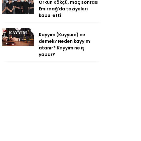
Orkun Kökçü, maç sonrası
Emirdağ’da taziyeleri
kabul etti
Kayyım (Kayyum) ne
demek? Neden kayyım
atanır? Kayyım ne iş
yapar?