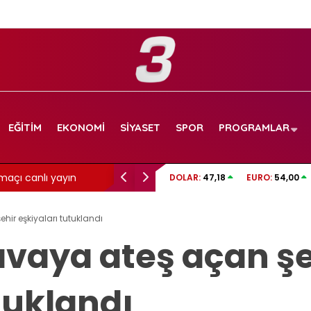
EĞITIM
EKONOMI
SIYASET
SPOR
PROGRAMLAR
maçı canlı yayın
Aslı Bekiroğlu’ndan üzen haber: Yine…
DOLAR:
47,18
EURO:
54,00
ir eşkiyaları tutuklandı
vaya ateş açan şe
tuklandı