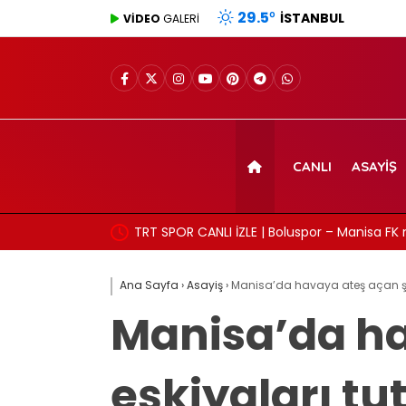
29.5
°
İSTANBUL
VİDEO
GALERİ
CANLI
ASAYIŞ
TRT SPOR CANLI İZLE | Boluspor – Manisa FK 
frekans ve izleme linki
Ana Sayfa
›
Asayiş
›
Manisa’da havaya ateş açan şeh
Manisa’da ha
eşkiyaları tu