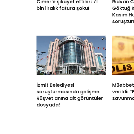
Cimer’e şikayet ettiler: 71
Rıdvan C
bin liralık fatura şoku!
Göktuğ 
Kasım Ha
soruştu
İzmit Belediyesi
Müebbet 
soruşturmasında gelişme:
verildi: 
Rüşvet anına ait görüntüler
savunma
dosyada!