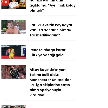
Hamza Akman’dan
açıklama: “Ayrılmak kolay
olmadı”
Faruk Peker’in köy hayatı
kabusa döndü: “Evimde
taciz ediliyorum”
Renato Nhaga kararı:
Türkiye yasağı geldi
Altay Bayındır’ın yeni
takımı belli oldu:
Manchester United’dan
La Liga ekiplerine satın
alma opsiyonuyla
kiralandı