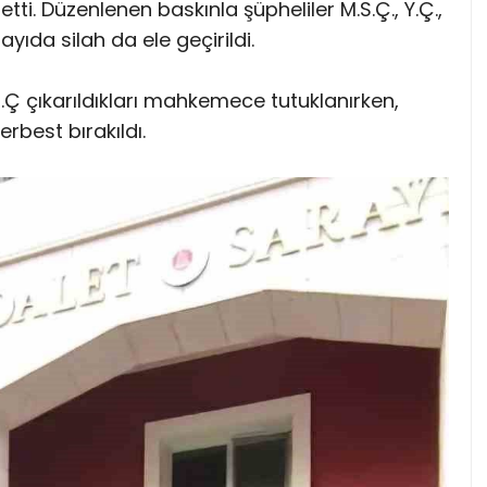
t etti. Düzenlenen baskınla şüpheliler M.S.Ç., Y.Ç.,
sayıda silah da ele geçirildi.
ve U.Ç çıkarıldıkları mahkemece tutuklanırken,
rbest bırakıldı.