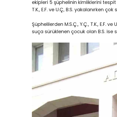
ekipleri 5 şüphelinin kimliklerini tespi
T.K., E.F. ve U.Ç, B.S. yakalanırken çok 
Şüphelilerden M.S.Ç., Y.Ç., T.K., E.F. 
suça sürüklenen çocuk olan B.S. ise se