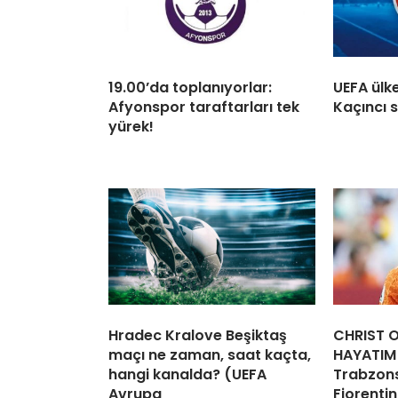
19.00’da toplanıyorlar:
UEFA ülk
Afyonspor taraftarları tek
Kaçıncı 
yürek!
Hradec Kralove Beşiktaş
CHRIST O
maçı ne zaman, saat kaçta,
HAYATIM 
hangi kanalda? (UEFA
Trabzon
Avrupa
Fiorentin