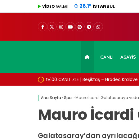
26.1
°
İSTANBUL
VİDEO
GALERİ
CANLI
ASAYIŞ
100 CANLI İZLE | Beşiktaş – Hradec Kralove maçı canlı izle!
İz
gö
Ana Sayfa
›
Spor
›
Mauro İcardi Galatasaraya veda e
Mauro İcardi
Galatasaray’dan ayrılacağ