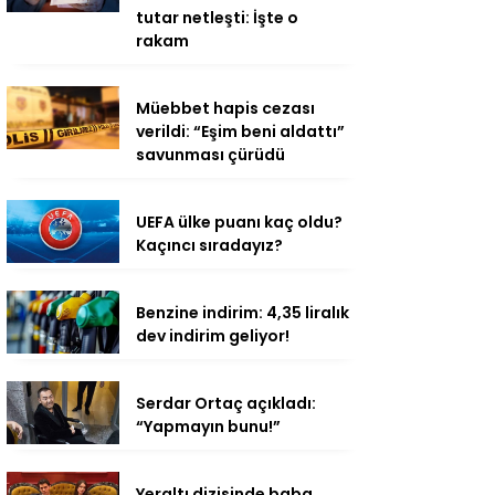
tutar netleşti: İşte o
rakam
Müebbet hapis cezası
verildi: “Eşim beni aldattı”
savunması çürüdü
UEFA ülke puanı kaç oldu?
Kaçıncı sıradayız?
Benzine indirim: 4,35 liralık
dev indirim geliyor!
Serdar Ortaç açıkladı:
“Yapmayın bunu!”
Yeraltı dizisinde baba