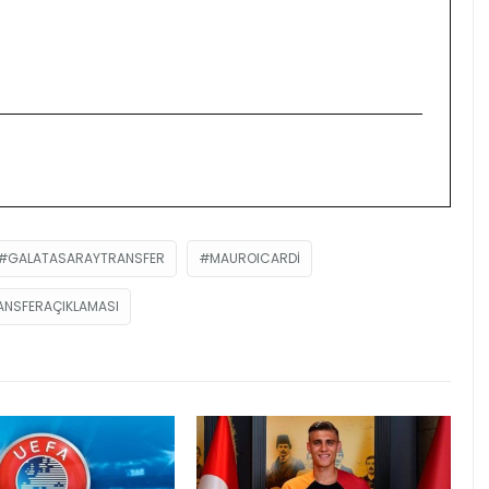
GALATASARAYTRANSFER
MAUROICARDI
ANSFERAÇIKLAMASI