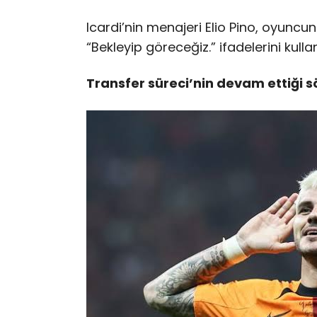
Icardi’nin menajeri Elio Pino, oyuncun
“Bekleyip göreceğiz.” ifadelerini kulla
Transfer süreci’nin devam ettiği s