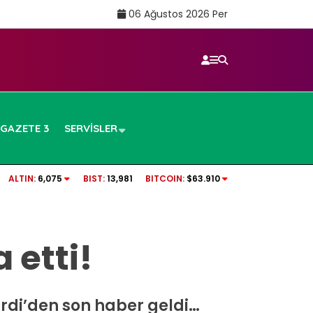
06 Ağustos 2026 Per
GAZETE 3
SERVISLER
100 CANLI İZLE | Beşiktaş – Hradec Kralove maçı canlı izle!
İ
ALTIN:
6,075
BIST:
13,981
BITCOIN:
$63.910
g
 etti!
di’den son haber geldi…