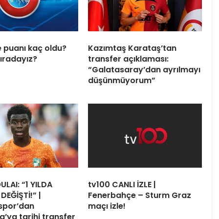
e puanı kaç oldu?
Kazımtaş Karataş’tan
sıradayız?
transfer açıklaması:
“Galatasaray’dan ayrılmayı
düşünmüyorum”
ULAI: “1 YILDA
tv100 CANLI İZLE |
DEĞİŞTİ!” |
Fenerbahçe – Sturm Graz
spor’dan
maçı izle!
a’ya tarihi transfer