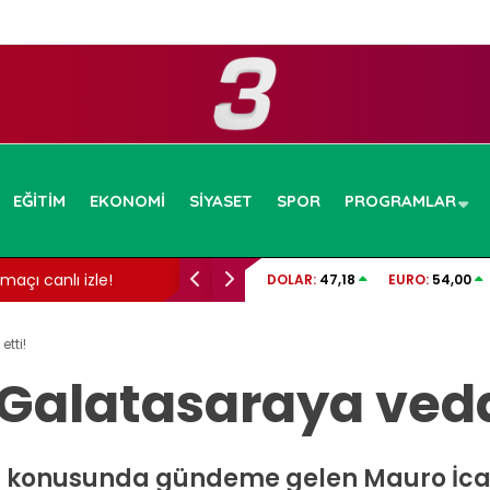
EĞITIM
EKONOMI
SIYASET
SPOR
PROGRAMLAR
mit Belediyesi soruşturmasında gelişme: Rüşvet anına ait
tv
DOLAR:
47,18
EURO:
54,00
rüntüler dosyada!
tti!
 Galatasaraya veda
ı konusunda gündeme gelen Mauro İcar