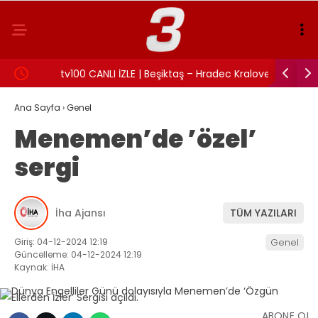
:
tv100 CANLI İZLE | Beşiktaş – Hradec Kralove
İzmit Bel
maçı canlı izle!
Rüşvet an
Ana Sayfa
›
Genel
Menemen’de ’özel’
sergi
İha Ajansı
TÜM YAZILARI
Giriş: 04-12-2024 12:19
Genel
Güncelleme: 04-12-2024 12:19
Kaynak: İHA
ABONE OL