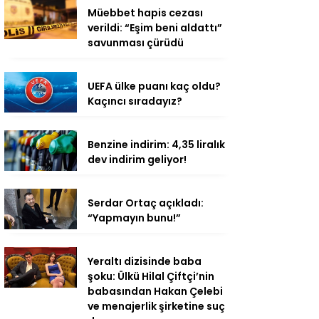
Müebbet hapis cezası
verildi: “Eşim beni aldattı”
savunması çürüdü
UEFA ülke puanı kaç oldu?
Kaçıncı sıradayız?
Benzine indirim: 4,35 liralık
dev indirim geliyor!
Serdar Ortaç açıkladı:
“Yapmayın bunu!”
Yeraltı dizisinde baba
şoku: Ülkü Hilal Çiftçi’nin
babasından Hakan Çelebi
ve menajerlik şirketine suç