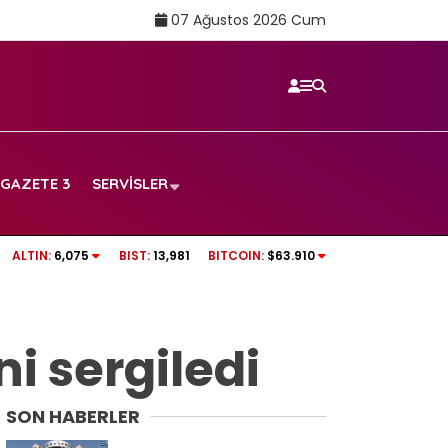
07 Ağustos 2026 Cum
GAZETE 3
SERVISLER
Rüşvet anına ait
tv100 CANLI İZLE | Beşiktaş – Hradec Kralove
ALTIN:
6,075
BIST:
13,981
BITCOIN:
$63.910
i sergiledi
SON HABERLER