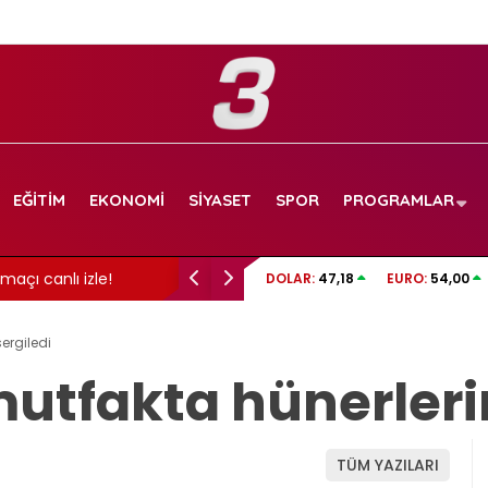
EĞITIM
EKONOMI
SIYASET
SPOR
PROGRAMLAR
maçı canlı izle!
İzmit Belediyesi soruşturmasında gelişme: 
DOLAR:
47,18
EURO:
54,00
görüntüler dosyada!
sergiledi
mutfakta hünerlerin
TÜM YAZILARI