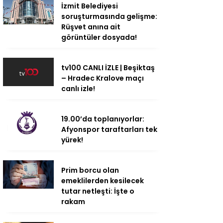
İzmit Belediyesi
soruşturmasında gelişme:
Rüşvet anına ait
görüntüler dosyada!
tv100 CANLI İZLE | Beşiktaş
– Hradec Kralove maçı
canlı izle!
19.00’da toplanıyorlar:
Afyonspor taraftarları tek
yürek!
Prim borcu olan
emeklilerden kesilecek
tutar netleşti: İşte o
rakam