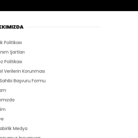
KKIMIZDA
lik Politikası
anım Şartları
z Politikası
sel Verilerin Korunması
 Sahibi Başvuru Formu
lam
kımızda
şim
ye
birlik Medya
yonumuz İnovasyon