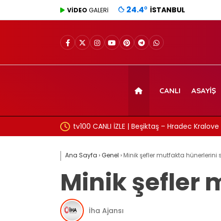
24.4
°
İSTANBUL
VİDEO
GALERİ
CANLI
ASAYIŞ
üşvet anına ait
tv100 CANLI İZLE | Beşiktaş – Hradec Kralove 
Ana Sayfa
›
Genel
›
Minik şefler mutfakta hünerlerini 
Minik şefler 
İha Ajansı