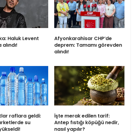
ka: Haluk Levent
Afyonkarahisar CHP’de
 alındı!
deprem: Tamamı görevden
alındı!
tlar raflara geldi:
İşte merak edilen tarif:
arketlerde su
Antep fıstığı köpüğü nedir,
 yükseldi!
nasıl yapılır?