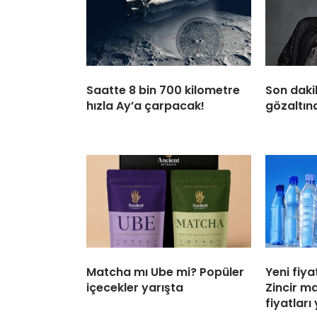
Saatte 8 bin 700 kilometre
Son daki
hızla Ay’a çarpacak!
gözaltına
Matcha mı Ube mi? Popüler
Yeni fiya
içecekler yarışta
Zincir m
fiyatları