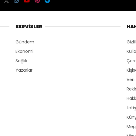
SERVİSLER
HA
Gündem
Gizli
Ekonomi
Kull
Sağlık
Çere
Yazarlar
Kişi
Veri
Rek
Hak
İleti
Kün
Mega
Mis