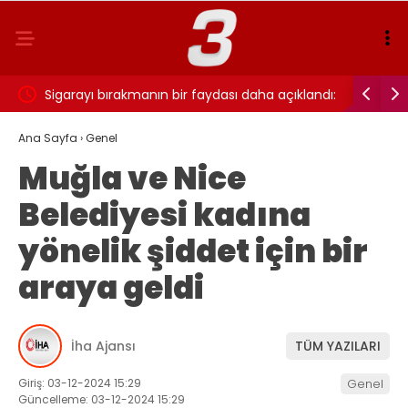
ı…
Sigarayı bırakmanın bir faydası daha açıklandı:
Cansever 
Beyin sağlığı için 7 yıl detayı dikkat çekti
Ana Sayfa
›
Genel
Muğla ve Nice
Belediyesi kadına
yönelik şiddet için bir
araya geldi
İha Ajansı
TÜM YAZILARI
Giriş: 03-12-2024 15:29
Genel
Güncelleme: 03-12-2024 15:29