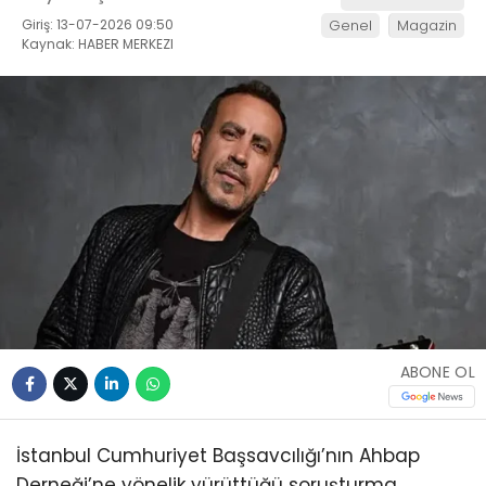
Giriş: 13-07-2026 09:50
Genel
Magazin
Kaynak: HABER MERKEZI
ABONE OL
İstanbul Cumhuriyet Başsavcılığı’nın Ahbap
Derneği’ne yönelik yürüttüğü soruşturma