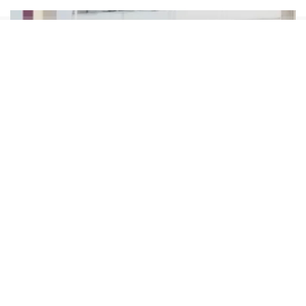
Soruşturma dosyasında, Haluk Levent’in
asistanının hesabına dernekten milyonlarca
liralık para aktarıldığı, bazı hesaplarda yüksek
tutarlı bahis hareketleri tespit edildiği ve mali
işlemlerin detaylı şekilde incelendiği öne
sürüldü. Savcılık, bu iddialar doğrultusunda