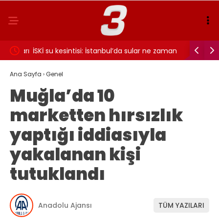
yatları
İSKİ su kesintisi: İstanbul’da sular ne zaman
Çeyrek al
gelecek?
Ana Sayfa
›
Genel
Muğla’da 10
marketten hırsızlık
yaptığı iddiasıyla
yakalanan kişi
tutuklandı
Anadolu Ajansı
TÜM YAZILARI