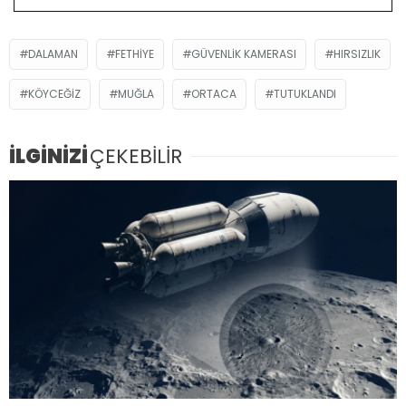
DALAMAN
FETHIYE
GÜVENLIK KAMERASI
HIRSIZLIK
KÖYCEĞIZ
MUĞLA
ORTACA
TUTUKLANDI
İLGİNİZİ
ÇEKEBİLİR