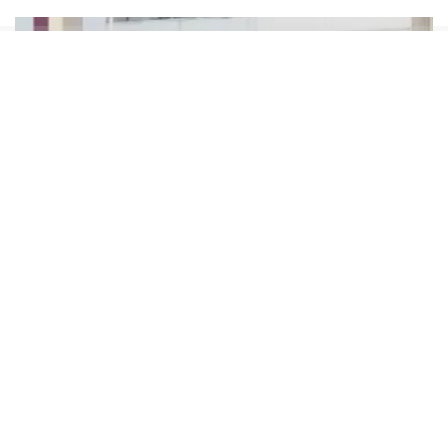
Soruşturma dosyasında, Haluk Levent’in
asistanının hesabına dernekten milyonlarca
liralık para aktarıldığı, bazı hesaplarda yüksek
tutarlı bahis hareketleri tespit edildiği ve mali
işlemlerin detaylı şekilde incelendiği öne
sürüldü. Savcılık, bu iddialar doğrultusunda