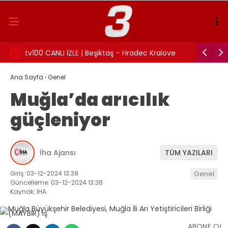
:
tv100 CANLI İZLE | Beşiktaş – Hradec Kralove
İzmit Bel
maçı canlı izle!
Rüşvet an
Ana Sayfa
›
Genel
Muğla’da arıcılık
güçleniyor
İha Ajansı
TÜM YAZILARI
Giriş: 03-12-2024 13:38
Genel
Güncelleme: 03-12-2024 13:38
Kaynak: İHA
ABONE OL