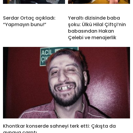
Serdar Ortaç açıkladı:
Yeraltı dizisinde baba
“Yapmayın bunu!”
şoku: Ülkü Hilal Çiftçi’nin
babasından Hakan
Çelebi ve menajerlik
Khontkar konserde sahneyi terk etti: Çıkışta da
aynaya çarptı