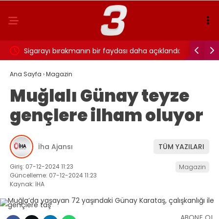
ı…
Sigarayı bırakmanın bir faydası daha açıklandı:
Cansever 
Beyin sağlığı için 7 yıl detayı dikkat çekti
Ana Sayfa
›
Magazin
Muğlalı Günay teyze
gençlere ilham oluyor
İha Ajansı
TÜM YAZILARI
Giriş: 07-12-2024 11:23
Magazin
Güncelleme: 07-12-2024 11:23
Kaynak: İHA
ABONE OL