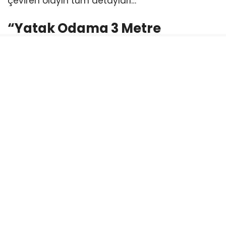
çeviren olayın tüm detayları…
“Yatak Odama 3 Metre
Mesafede Alkol Alıp
Bağırıyorlar”