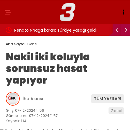
Renato Nhaga kararı: Türkiye yasağı geldi
Faruk Pek
“Evimde t
Ana Sayfa
›
Genel
Nakil iki koluyla
sorunsuz hasat
yapıyor
İha Ajansı
TÜM YAZILARI
Giriş: 07-12-2024 11:56
Genel
Güncelleme: 07-12-2024 11:57
Kaynak: İHA