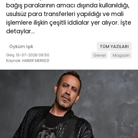
bağış paralarının amacı dışında kullanıldığı,
usulsüz para transferleri yapıldığı ve mali
işlemlere ilişkin çeşitli iddialar yer alıyor. İşte
detaylar…
Öyküm Işık
TÜM YAZILARI
Giriş: 13-07-2026 09:50
Genel
Magazin
Kaynak: HABER MERKEZI