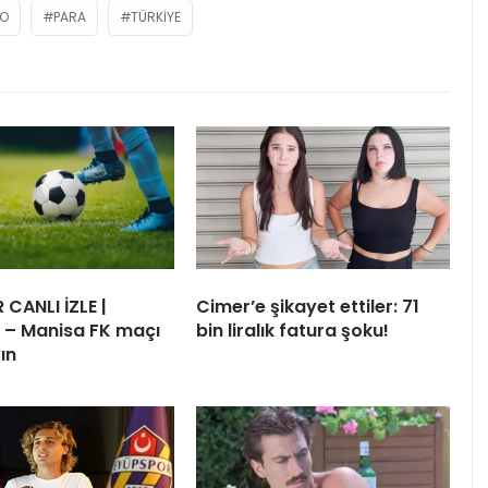
O
PARA
TÜRKIYE
 CANLI İZLE |
Cimer’e şikayet ettiler: 71
 – Manisa FK maçı
bin liralık fatura şoku!
ın