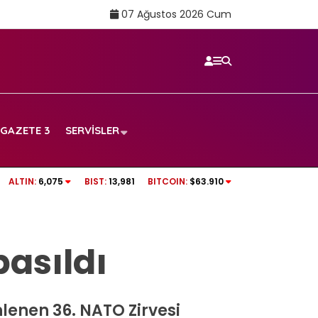
07 Ağustos 2026 Cum
GAZETE 3
SERVISLER
TRT SPOR CANLI İZLE | Boluspor – Manisa FK
ALTIN:
6,075
BIST:
13,981
BITCOIN:
$63.910
frekans ve izleme linki
basıldı
enen 36. NATO Zirvesi