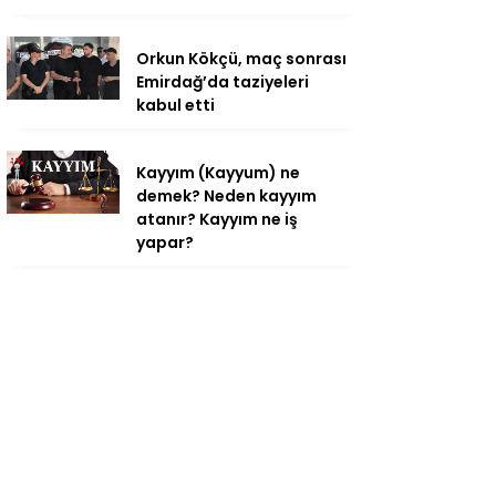
Orkun Kökçü, maç sonrası
Emirdağ’da taziyeleri
kabul etti
Kayyım (Kayyum) ne
demek? Neden kayyım
atanır? Kayyım ne iş
yapar?