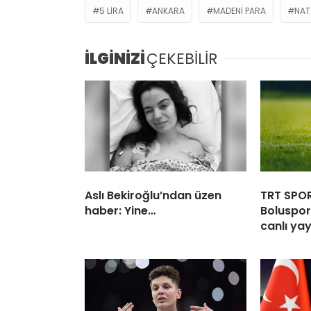
5 LIRA
ANKARA
MADENI PARA
NAT
İLGİNİZİ
ÇEKEBİLİR
Aslı Bekiroğlu’ndan üzen
TRT SPOR
haber: Yine…
Boluspor
canlı yay