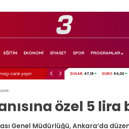
EĞITIM
EKONOMI
SIYASET
SPOR
PROGRAMLAR
maçı canlı yayın
Aslı Bekiroğlu’ndan üzen haber: Yine…
DOLAR:
47,18
EURO:
54,00
asıldı
nısına özel 5 lira 
ı Genel Müdürlüğü, Ankara’da düzenl