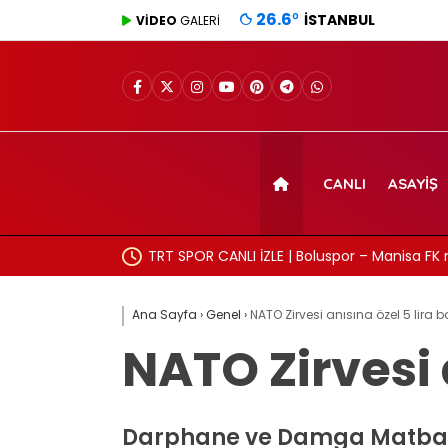
26.6
°
İSTANBUL
VİDEO
GALERİ
CANLI
ASAYIŞ
TRT SPOR CANLI İZLE | Boluspor – Manisa FK 
frekans ve izleme linki
Ana Sayfa
›
Genel
›
NATO Zirvesi anısına özel 5 lira b
NATO Zirvesi a
Darphane ve Damga Matbaas