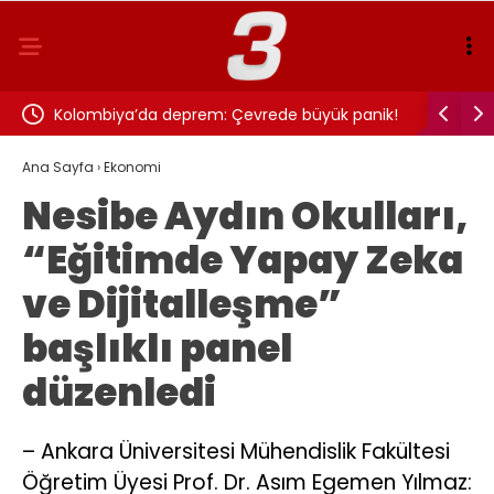
Kolombiya’da deprem: Çevrede büyük panik!
TFF Fante
Ana Sayfa
›
Ekonomi
Nesibe Aydın Okulları,
“Eğitimde Yapay Zeka
ve Dijitalleşme”
başlıklı panel
düzenledi
– Ankara Üniversitesi Mühendislik Fakültesi
Öğretim Üyesi Prof. Dr. Asım Egemen Yılmaz: