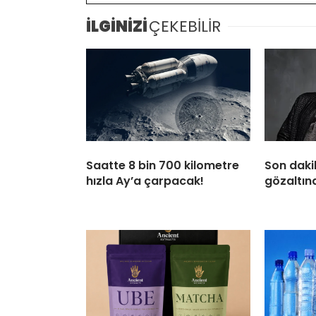
İLGİNİZİ
ÇEKEBİLİR
Saatte 8 bin 700 kilometre
Son daki
hızla Ay’a çarpacak!
gözaltına