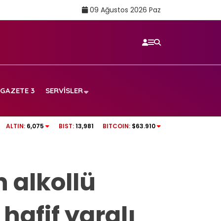
09 Ağustos 2026 Paz
GAZETE 3
SERVISLER
…
Sigarayı bırakmanın bir faydası daha açıklan
ALTIN:
6,075
BIST:
13,981
BITCOIN:
$63.910
7 yıl detayı dikkat çekti
 alkollü
afif yaralı