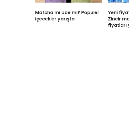
Matcha mı Ube mi? Popüler
Yeni fiya
içecekler yarışta
Zincir m
fiyatları