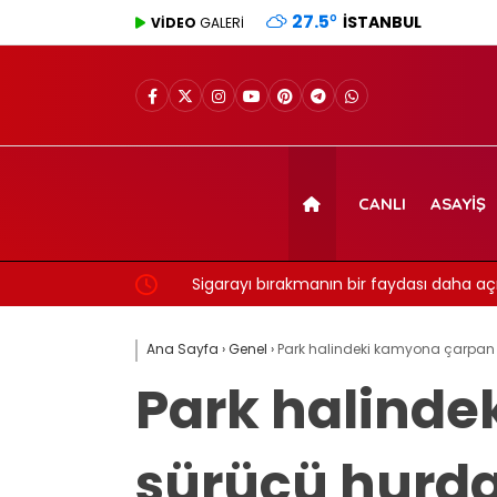
27.5
°
İSTANBUL
VİDEO
GALERİ
CANLI
ASAYIŞ
Sigarayı bırakmanın bir faydası daha açıkland
7 yıl detayı dikkat çekti
Ana Sayfa
›
Genel
›
Park halindeki kamyona çarpan a
Park halinde
sürücü hurda