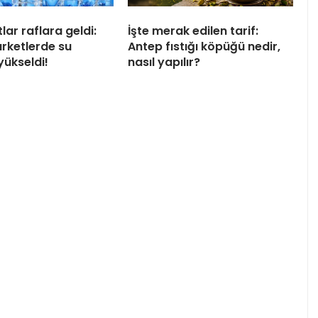
tlar raflara geldi:
İşte merak edilen tarif:
arketlerde su
Antep fıstığı köpüğü nedir,
 yükseldi!
nasıl yapılır?