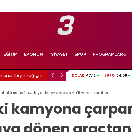
EĞITIM
EKONOMI
SIYASET
SPOR
PROGRAMLAR
ı: Beyin sağlığı için
Cansever hayatını kaybetti: 59 yaşındaydı
DOLAR:
47,18
EURO:
54,00
lkollü sürücü hurdaya dönen araçtan hafif yaralı olarak çıktı
ki kamyona çarpan
ya dönen araçtan h