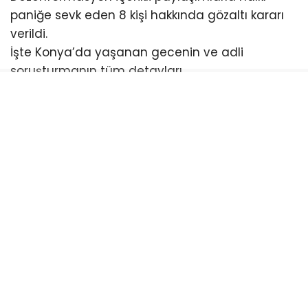
paniğe sevk eden 8 kişi hakkında gözaltı kararı
verildi.
İşte Konya’da yaşanan gecenin ve adli
soruşturmanın tüm detayları…
Gece Yarısı Cezaevi Önünde
Hareketli Dakikalar
Sanal medyada hızla yayılan yalan haberlerin
ardından mahkûm yakınları panikle Konya E Tipi
Kapalı Ceza İnfaz Kurumu önüne akın etti.
Kalabalığın artması üzerine bölgeye çok sayıda
polis ekibi sevk edildi.
Konya İl Emniyet Müdürü Necmettin Koç,
cezaevi önünde toplanan vatandaşlara
megafonla seslenerek kurum içerisinde bizzat