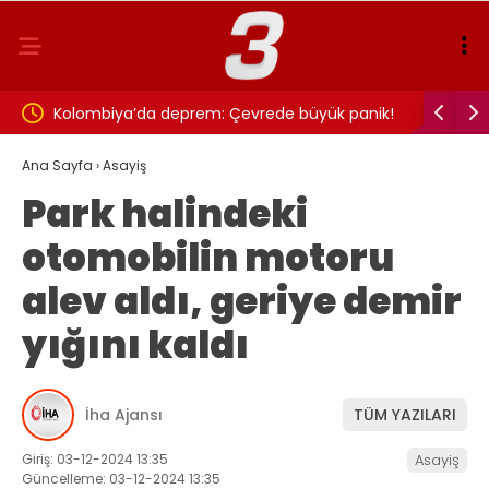
Kolombiya’da deprem: Çevrede büyük panik!
TFF Fantezi Lig
Ana Sayfa
›
Asayiş
Park halindeki
otomobilin motoru
alev aldı, geriye demir
yığını kaldı
İha Ajansı
TÜM YAZILARI
Giriş: 03-12-2024 13:35
Asayiş
Güncelleme: 03-12-2024 13:35