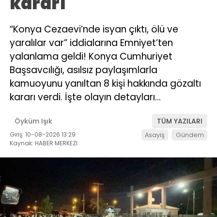
kararı
“Konya Cezaevi’nde isyan çıktı, ölü ve
yaralılar var” iddialarına Emniyet’ten
yalanlama geldi! Konya Cumhuriyet
Başsavcılığı, asılsız paylaşımlarla
kamuoyunu yanıltan 8 kişi hakkında gözaltı
kararı verdi. İşte olayın detayları…
Öyküm Işık
TÜM YAZILARI
Giriş: 10-08-2026 13:29
Asayiş
Gündem
Kaynak: HABER MERKEZI