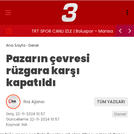
TRT SPOR CANLI İZLE | Boluspor – Manisa FK
Aslı Beki
maçı canlı yayın frekans ve izleme linki
Ana Sayfa
›
Genel
Pazarın çevresi
rüzgara karşı
kapatıldı
İha Ajansı
TÜM YAZILARI
Giriş: 22-11-2024 10:57
Genel
Güncelleme: 22-11-2024 10:57
Kaynak: İHA