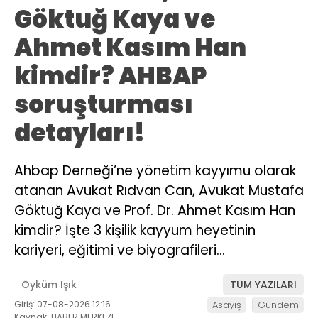
Göktuğ Kaya ve
Ahmet Kasım Han
kimdir? AHBAP
soruşturması
detayları!
Ahbap Derneği’ne yönetim kayyımu olarak
atanan Avukat Rıdvan Can, Avukat Mustafa
Göktuğ Kaya ve Prof. Dr. Ahmet Kasım Han
kimdir? İşte 3 kişilik kayyum heyetinin
kariyeri, eğitimi ve biyografileri…
Öyküm Işık
TÜM YAZILARI
Giriş: 07-08-2026 12:16
Asayiş
Gündem
Kaynak: HABER MERKEZI