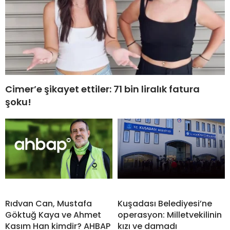
Cimer’e şikayet ettiler: 71 bin liralık fatura
şoku!
Rıdvan Can, Mustafa
Kuşadası Belediyesi’ne
Göktuğ Kaya ve Ahmet
operasyon: Milletvekilinin
Kasım Han kimdir? AHBAP
kızı ve damadı