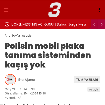
landı:
LIONEL MESSI’NİN ACI GÜNÜ! | Babası Jorge Messi
Sigarayı 
hayatını kaybetti
Beyin sağl
Ana Sayfa
›
Asayiş
Polisin mobil plaka
tanıma sisteminden
kaçış yok
İha Ajansı
TÜM YAZILARI
Giriş: 21-11-2024 15:38
Asayiş
Güncelleme: 21-11-2024 15:38
Kaynak: İHA