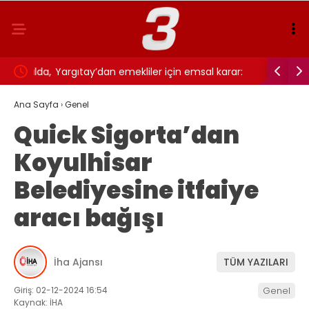
nalda,
Yargıtay’dan emekliler için emsal karar:
Ferencva
26)
Geciken emekli aylığına SGK faiz ödeyecek!
saat kaçt
Ana Sayfa
›
Genel
Quick Sigorta’dan
Koyulhisar
Belediyesine itfaiye
aracı bağışı
İha Ajansı
TÜM YAZILARI
Giriş: 02-12-2024 16:54
Genel
Kaynak: İHA