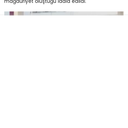
mağduriyet oluştuğu iddia edildi.
Soruşturma dosyasında, Haluk Levent’in
asistanının hesabına dernekten milyonlarca
liralık para aktarıldığı, bazı hesaplarda yüksek
tutarlı bahis hareketleri tespit edildiği ve mali
işlemlerin detaylı şekilde incelendiği öne