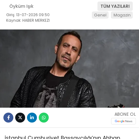
Öyküm Işık
TÜM YAZILARI
Giriş: 13-07-2026 09:50
Genel
Magazin
Kaynak: HABER MERKEZI
ABONE OL
İstanbul Cumhuriyet Başsavcılığı’nın Ahbap