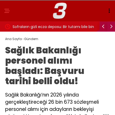
 Messi
Sofraların gizli ecza deposu: Bir tutamı bile bin
LIONEL ME
fayda!
hayatını 
Ana Sayfa
›
Gündem
Sağlık Bakanlığı
personel alımı
başladı: Başvuru
tarihi belli oldu!
Sağlık Bakanlığı’nın 2026 yılında
gerçekleştireceği 26 bin 673 sözleşmeli
personel alımı için adayların bekleyişi