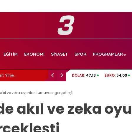
EĞITIM
EKONOMI
SIYASET
SPOR
PROGRAMLAR
Ata Demirağ ve Rana Akdağ Como Gölü’nd
DOLAR:
47,18
EURO:
54,00
sürprizi
kıl ve zeka oyunları turnuvası gerçekleşti
e akıl ve zeka oyu
rçekleşti