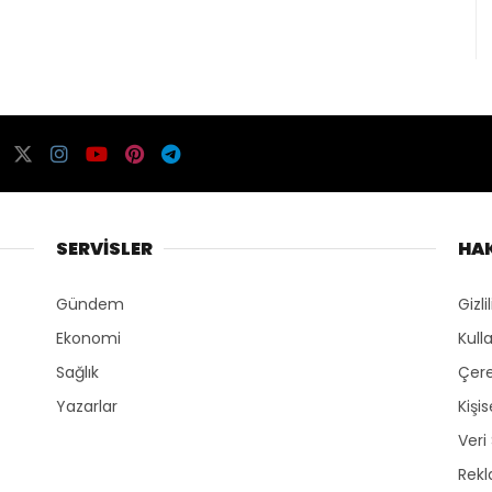
SERVİSLER
HA
Gündem
Gizli
Ekonomi
Kull
Sağlık
Çere
Yazarlar
Kişi
Veri
Rek