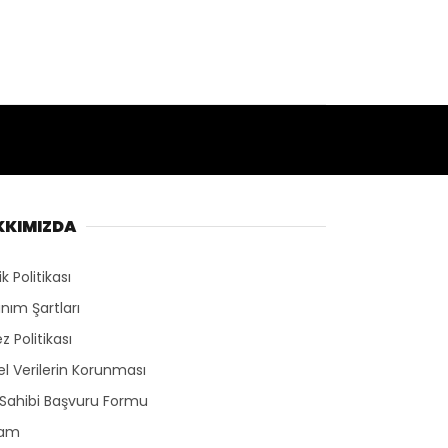
KKIMIZDA
lik Politikası
anım Şartları
z Politikası
sel Verilerin Korunması
 Sahibi Başvuru Formu
lam