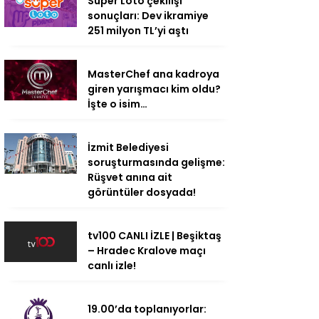
Süper Loto çekilişi
sonuçları: Dev ikramiye
251 milyon TL’yi aştı
MasterChef ana kadroya
giren yarışmacı kim oldu?
İşte o isim…
İzmit Belediyesi
soruşturmasında gelişme:
Rüşvet anına ait
görüntüler dosyada!
tv100 CANLI İZLE | Beşiktaş
– Hradec Kralove maçı
canlı izle!
19.00’da toplanıyorlar: