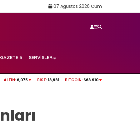
07 Ağustos 2026 Cum
GAZETE 3
SERVISLER
e evlendi: Dava
Aslı Bekiroğlu’ndan üzen haber: Yine…
ALTIN:
6,075
BIST:
13,981
BITCOIN:
$63.910
nları