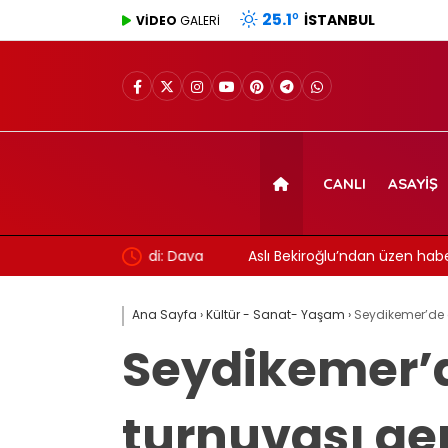
25.1
°
İSTANBUL
VİDEO
GALERİ
CANLI
ASAYIŞ
 evlendi: Dava
Aslı Bekiroğlu’ndan üzen haber: Yine…
Ana Sayfa
›
Kültür - Sanat- Yaşam
›
Seydikemer’de a
Seydikemer’d
turnuvası ge