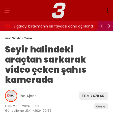
ı…
Sigarayı bırakmanın bir faydası daha açıklandı:
Cansever 
Beyin sağlığı için 7 yıl detayı dikkat çekti
Ana Sayfa
›
Genel
Seyir halindeki
araçtan sarkarak
video çeken şahıs
kamerada
İha Ajansı
TÜM YAZILARI
Giriş: 23-11-2024 00:52
Genel
Güncelleme: 23-11-2024 00:52