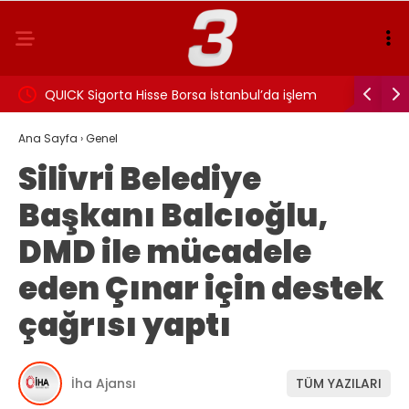
eniden
QUICK Sigorta Hisse Borsa İstanbul’da işlem
Behçet Ok
görmeye başladı!
inceleme
Ana Sayfa
›
Genel
Silivri Belediye
Başkanı Balcıoğlu,
DMD ile mücadele
eden Çınar için destek
çağrısı yaptı
İha Ajansı
TÜM YAZILARI