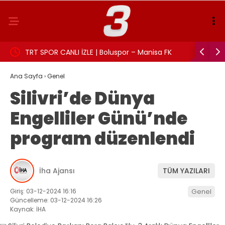
TRT SPOR CANLI İZLE | Boluspor – Manisa FK
Aslı Beki
maçı canlı yayın frekans ve izleme linki
Ana Sayfa
›
Genel
Silivri’de Dünya
Engelliler Günü’nde
program düzenlendi
İha Ajansı
TÜM YAZILARI
Giriş: 03-12-2024 16:16
Genel
Güncelleme: 03-12-2024 16:26
Kaynak: İHA