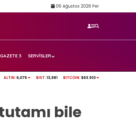
06 Ağustos 2026 Per
GAZETE 3
SERVISLER
 Trabzonspor’dan
TOKİ satışları başlıyor: 51 ilde %25 peşinat
ALTIN:
6,075
BIST:
13,981
BITCOIN:
$63.910
klamalar
taşınmaz satışta
 tutamı bile