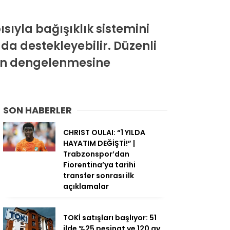
ıyla bağışıklık sistemini
da destekleyebilir. Düzenli
inin dengelenmesine
SON HABERLER
CHRIST OULAI: “1 YILDA
HAYATIM DEĞİŞTİ!” |
Trabzonspor’dan
Fiorentina’ya tarihi
transfer sonrası ilk
açıklamalar
TOKİ satışları başlıyor: 51
ilde %25 peşinat ve 120 ay