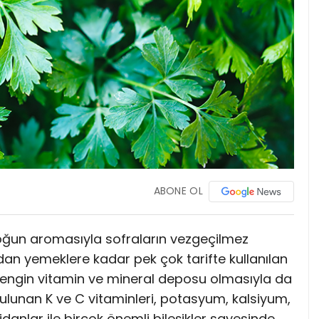
ABONE OL
ğun aromasıyla sofraların vezgeçilmez
lardan yemeklere kadar pek çok tarifte kullanılan
 zengin vitamin ve mineral deposu olmasıyla da
 bulunan K ve C vitaminleri, potasyum, kalsiyum,
anlar ile birçok önemli bileşikler sayesinde