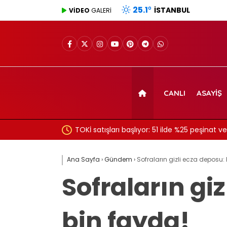
25.1
°
İSTANBUL
VİDEO
GALERİ
CANLI
ASAYIŞ
Trabzonspor’dan
TOKİ satışları başlıyor: 51 ilde %25 peşinat 
lamalar
taşınmaz satışta
Ana Sayfa
›
Gündem
›
Sofraların gizli ecza deposu: 
Sofraların giz
bin fayda!