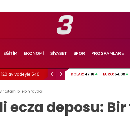
EĞITIM
EKONOMI
SIYASET
SPOR
PROGRAMLAR
ve 120 ay vadeyle 540
CHRIST OULAI: “1 YILDA HAYATIM DEĞİŞTİ!” |
DOLAR:
47,18
EURO:
54,00
Fiorentina’ya tarihi transfer sonrası ilk açı
Bir tutamı bile bin fayda!
li ecza deposu: Bir