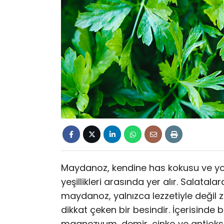
Maydanoz, kendine has kokusu ve yo
yeşillikleri arasında yer alır. Salata
maydanoz, yalnızca lezzetiyle değil
dikkat çeken bir besindir. İçerisinde
magnezyum, demir, çinko ve antioksid