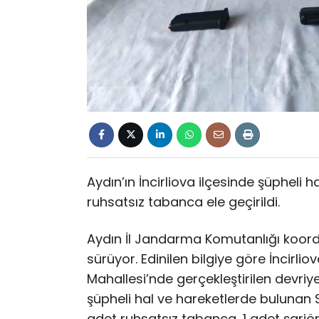
Aydın’ın İncirliova ilçesinde şüpheli 
ruhsatsız tabanca ele geçirildi.
Aydın İl Jandarma Komutanlığı koordi
sürüyor. Edinilen bilgiye göre İncirl
Mahallesi’nde gerçekleştirilen devriy
şüpheli hal ve hareketlerde bulunan S
adet ruhsatsız tabanca, 1 adet şarjör 