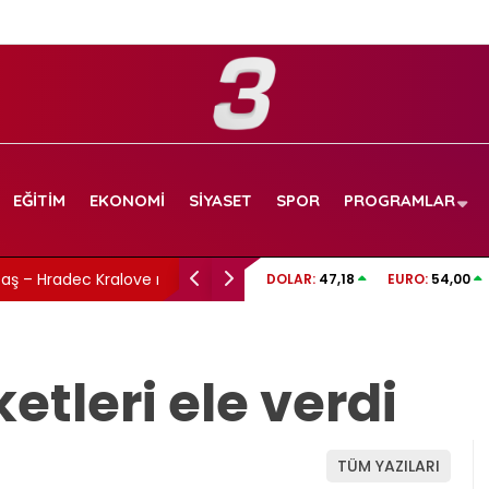
EĞITIM
EKONOMI
SIYASET
SPOR
PROGRAMLAR
maçı canlı izle!
İzmit Belediyesi soruşturmasında gelişme: 
DOLAR:
47,18
EURO:
54,00
görüntüler dosyada!
etleri ele verdi
TÜM YAZILARI