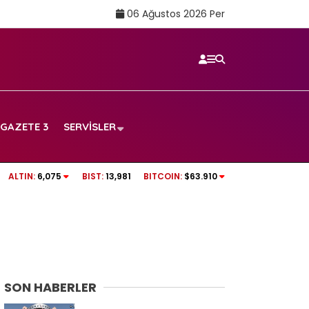
06 Ağustos 2026 Per
GAZETE 3
SERVISLER
Rüşvet anına ait
tv100 CANLI İZLE | Beşiktaş – Hradec Kralove
ALTIN:
6,075
BIST:
13,981
BITCOIN:
$63.910
SON HABERLER