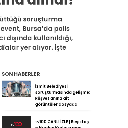
ürüttüğü soruşturma
event, Bursa’da polis
 dışında kullanıldığı,
ialar yer alıyor. İşte
SON HABERLER
İzmit Belediyesi
soruşturmasında gelişme:
Rüşvet anına ait
görüntüler dosyada!
tv100 CANLI İZLE | Beşiktaş
– Hradec Kralove maçı