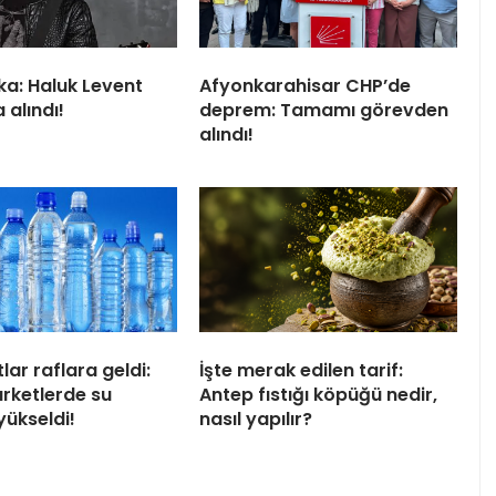
ka: Haluk Levent
Afyonkarahisar CHP’de
 alındı!
deprem: Tamamı görevden
alındı!
tlar raflara geldi:
İşte merak edilen tarif:
arketlerde su
Antep fıstığı köpüğü nedir,
 yükseldi!
nasıl yapılır?