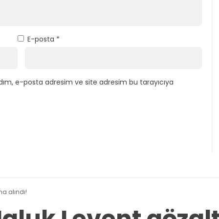
E-posta
*
dım, e-posta adresim ve site adresim bu tarayıcıya
na alındı!
aluk Levent gözalt