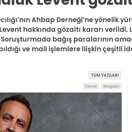
cılığı’nın Ahbap Derneği’ne yönelik y
vent hakkında gözaltı kararı verildi. L
ı. Soruşturmada bağış paralarının amacı
ldığı ve mali işlemlere ilişkin çeşitli idd
TÜM YAZILARI
Genel
Magazin