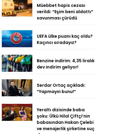
Müebbet hapis cezası
verildi: “Eşim beni aldattı”
savunması çürüdü
UEFA ülke puanı kaç oldu?
Kaçıncı sıradayız?
Benzine indirim: 4,35 liralık
dev indirim geliyor!
Serdar Ortaç açıkladı:
“Yapmayın bunu!”
Yeraltı dizisinde baba
şoku: Ülkü Hilal Çiftçi’nin
babasından Hakan Çelebi
ve menajerlik şirketine suç