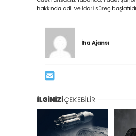
hakkında adli ve idari süreç başlatıldı
İha Ajansı
İLGİNİZİ
ÇEKEBİLİR