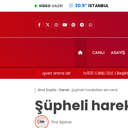
30.5
°
İSTANBUL
VİDEO
GALERİ
CANLI
ASAYIŞ
üşvet anına ait
tv100 CANLI İZLE | Beşiktaş – Hradec Kralove 
Ana Sayfa
›
Genel
›
Şüpheli hareketleri ele verdi
Şüpheli harek
İha Ajansı