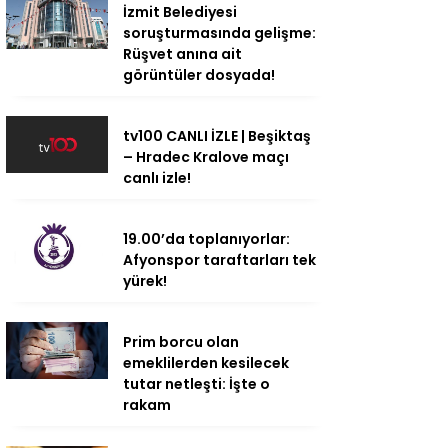
İzmit Belediyesi
soruşturmasında gelişme:
Rüşvet anına ait
görüntüler dosyada!
tv100 CANLI İZLE | Beşiktaş
– Hradec Kralove maçı
canlı izle!
19.00’da toplanıyorlar:
Afyonspor taraftarları tek
yürek!
Prim borcu olan
emeklilerden kesilecek
tutar netleşti: İşte o
rakam