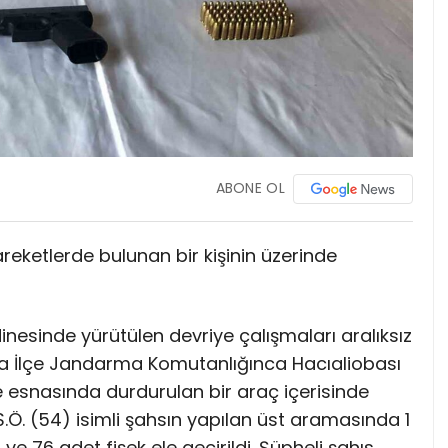
ABONE OL
hareketlerde bulunan bir kişinin üzerinde
nesinde yürütülen devriye çalışmaları aralıksız
iova İlçe Jandarma Komutanlığınca Hacıaliobası
e esnasında durdurulan bir araç içerisinde
.Ö. (54) isimli şahsın yapılan üst aramasında 1
ve 76 adet fişek ele geçirildi. Şüpheli şahıs