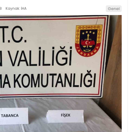
8
Kaynak: İHA
Genel