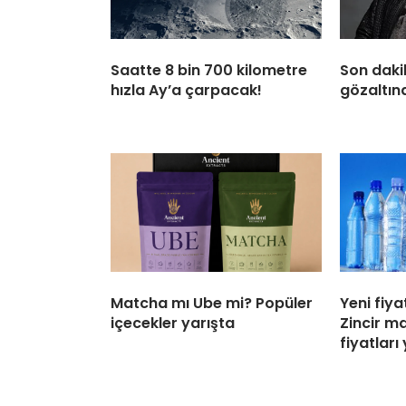
Saatte 8 bin 700 kilometre
Son daki
hızla Ay’a çarpacak!
gözaltına
Matcha mı Ube mi? Popüler
Yeni fiya
içecekler yarışta
Zincir m
fiyatları