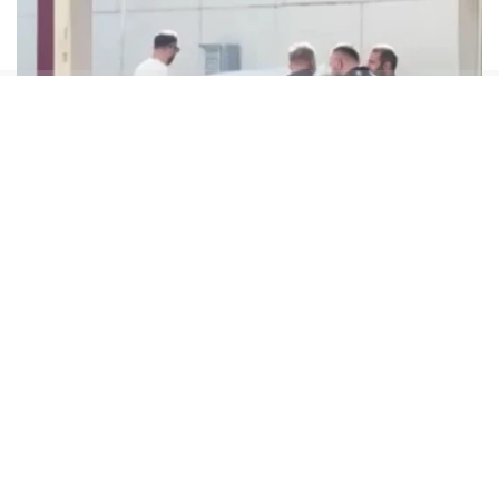
Soruşturma dosyasında, Haluk Levent’in
asistanının hesabına dernekten milyonlarca
liralık para aktarıldığı, bazı hesaplarda yüksek
tutarlı bahis hareketleri tespit edildiği ve mali
işlemlerin detaylı şekilde incelendiği öne
sürüldü. Savcılık, bu iddialar doğrultusunda
Levent hakkında “Dernekler Kanunu’na