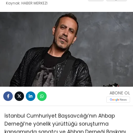
Kaynak: HABER MERKEZI
ABONE OL
İstanbul Cumhuriyet Başsavcılığı’nın Ahbap
Derneği’ne yönelik yürüttüğü soruşturma
kapsamında sanatçı ve Ahbap Derneği Başkanı