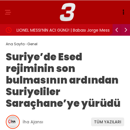
landı:
LIONEL MESSI’NİN ACI GÜNÜ! | Babası Jorge Messi
Sigarayı 
hayatını kaybetti
Beyin sağl
Ana Sayfa
›
Genel
Suriye’de Esed
rejiminin son
bulmasının ardından
Suriyeliler
Saraçhane’ye yürüdü
İha Ajansı
TÜM YAZILARI