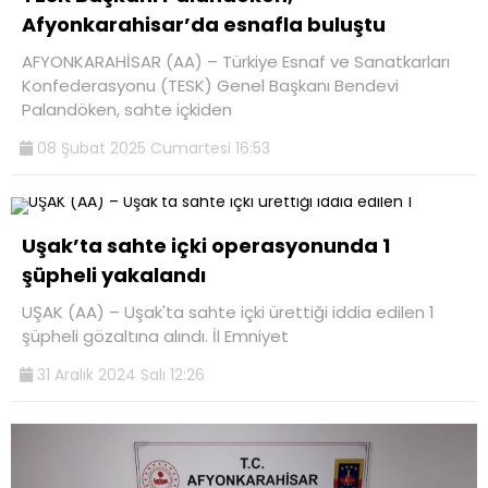
Afyonkarahisar’da esnafla buluştu
AFYONKARAHİSAR (AA) – Türkiye Esnaf ve Sanatkarları
Konfederasyonu (TESK) Genel Başkanı Bendevi
Palandöken, sahte içkiden
08 Şubat 2025 Cumartesi 16:53
Uşak’ta sahte içki operasyonunda 1
şüpheli yakalandı
UŞAK (AA) – Uşak'ta sahte içki ürettiği iddia edilen 1
şüpheli gözaltına alındı. İl Emniyet
31 Aralık 2024 Salı 12:26