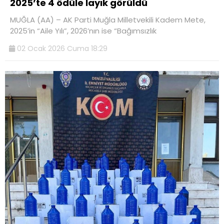
2025’te 4 ödüle layık görüldü
MUĞLA (AA) – AK Parti Muğla Milletvekili Kadem Mete,
2025’in “Aile Yılı”, 2026’nın ise “Bağımsızlık
02 Ocak 2026 Cuma 18:29