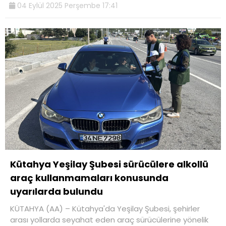
04 Eylül 2025 Perşembe 17:41
Kütahya Yeşilay Şubesi sürücülere alkollü
araç kullanmamaları konusunda
uyarılarda bulundu
KÜTAHYA (AA) – Kütahya'da Yeşilay Şubesi, şehirler
arası yollarda seyahat eden araç sürücülerine yönelik