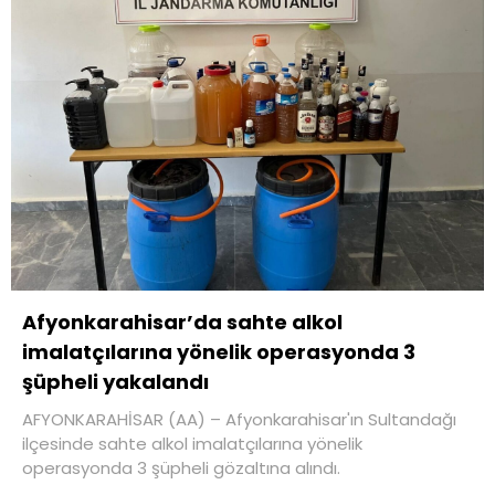
Afyonkarahisar’da sahte alkol
imalatçılarına yönelik operasyonda 3
şüpheli yakalandı
AFYONKARAHİSAR (AA) – Afyonkarahisar'ın Sultandağı
ilçesinde sahte alkol imalatçılarına yönelik
operasyonda 3 şüpheli gözaltına alındı.