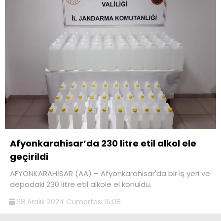
Afyonkarahisar’da 230 litre etil alkol ele
geçirildi
AFYONKARAHİSAR (AA) – Afyonkarahisar'da bir iş yeri ve
depodaki 230 litre etil alkole el konuldu.
28 Aralık 2024 Cumartesi 15:08