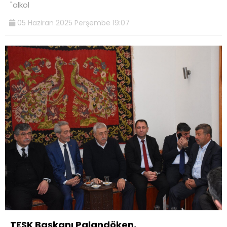
"alkol
05 Haziran 2025 Perşembe 19:07
TESK Başkanı Palandöken,