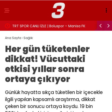
TRT SPOR CANLI İZLE | Boluspor – Manisa FK
Aslı Beki
maçı canlı yayın frekans ve izleme linki
Ana Sayfa
›
Sağlık
Her gün tüketenler
dikkat! Vücuttaki
etkisi yıllar sonra
ortaya çıkıyor
Günlük hayatta sıkça tüketilen bir içecekle
ilgili yapılan kapsamlı araştırma, dikkat
çeken bir sonucu ortaya koydu. 19 bin