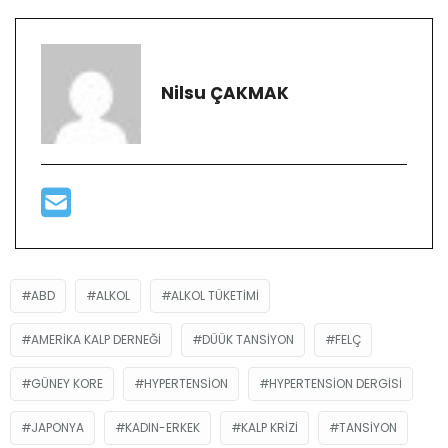
Nilsu ÇAKMAK
ABD
ALKOL
ALKOL TÜKETIMI
AMERIKA KALP DERNEĞI
DÜÜK TANSIYON
FELÇ
GÜNEY KORE
HYPERTENSION
HYPERTENSION DERGISI
JAPONYA
KADIN-ERKEK
KALP KRIZI
TANSIYON