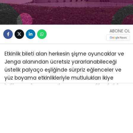
ABONE OL
Etkinlik bileti alan herkesin şişme oyuncaklar ve
Jenga alanından ücretsiz yararlanabileceği
üstelik palyaço eşliğinde sürpriz eğlenceler ve
yüz boyama etkinlikleriyle mutlulukları ikiye
katlanacak program boyunca çocuklar; tahta
kaşık bebek yapımı, kübik yüzler, renkli hayat
ağacı, ip bebek, ahşap pano, taş boyama, kitap
ayracı, kapı süsü ve halı dokuma gibi birbirinden
farklı atölyelerde el becerilerini ve hayal
güçlerini geliştirme fırsatı bulacak. Sahne