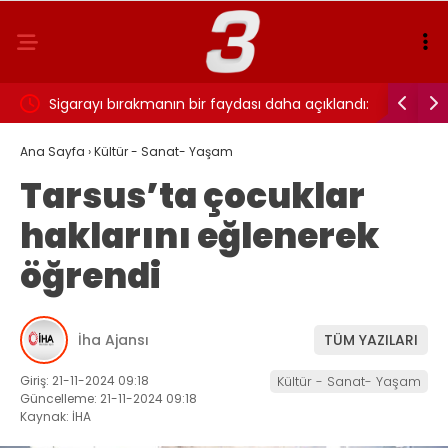
ı…
Sigarayı bırakmanın bir faydası daha açıklandı:
Cansever 
Beyin sağlığı için 7 yıl detayı dikkat çekti
Ana Sayfa
›
Kültür - Sanat- Yaşam
Tarsus’ta çocuklar
haklarını eğlenerek
öğrendi
İha Ajansı
TÜM YAZILARI
Giriş: 21-11-2024 09:18
Kültür - Sanat- Yaşam
Güncelleme: 21-11-2024 09:18
Kaynak: İHA