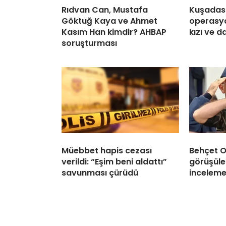
Rıdvan Can, Mustafa
Kuşadası
Göktuğ Kaya ve Ahmet
operasyon
Kasım Han kimdir? AHBAP
kızı ve 
soruşturması
Müebbet hapis cezası
Behçet Ok
verildi: “Eşim beni aldattı”
görüşüle
savunması çürüdü
inceleme