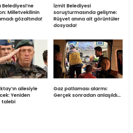
 Belediyesi’ne
İzmit Belediyesi
: Milletvekilinin
soruşturmasında gelişme:
damadı gözaltında!
Rüşvet anına ait görüntüler
dosyada!
tay’ın ailesiyle
Gaz patlaması alarmı:
cek: Yeniden
Gerçek sonradan anlaşıldı…
 talebi