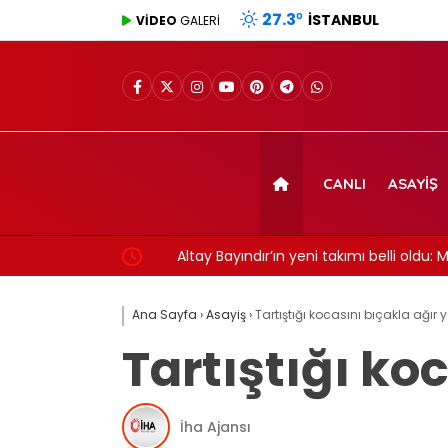
27.3
°
İSTANBUL
VİDEO
GALERİ
CANLI
ASAYIŞ
Altay Bayındır’ın yeni takımı belli oldu: Ma
Liga ekiplerine satın alma opsiyonuyla kiral
Ana Sayfa
›
Asayiş
›
Tartıştığı kocasını bıçakla ağır 
Tartıştığı ko
İha Ajansı