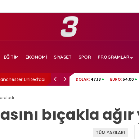
EĞITIM
EKONOMI
SIYASET
SPOR
PROGRAMLAR
nchester United’dan La
Renato Nhaga kararı: Türkiye yasağı geldi
DOLAR:
47,18
EURO:
54,00
andı
yaraladı
casını bıçakla ağır
TÜM YAZILARI