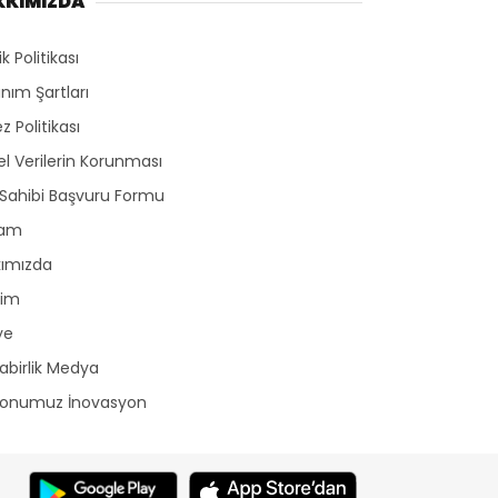
KKIMIZDA
lik Politikası
anım Şartları
z Politikası
sel Verilerin Korunması
 Sahibi Başvuru Formu
lam
kımızda
şim
ye
birlik Medya
yonumuz İnovasyon