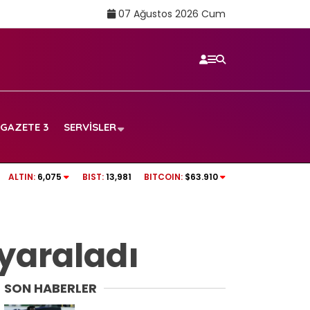
07 Ağustos 2026 Cum
GAZETE 3
SERVISLER
Altay Bayındır’ın yeni takımı belli oldu: Ma
ALTIN:
6,075
BIST:
13,981
BITCOIN:
$63.910
Liga ekiplerine satın alma opsiyonuyla kira
 yaraladı
SON HABERLER