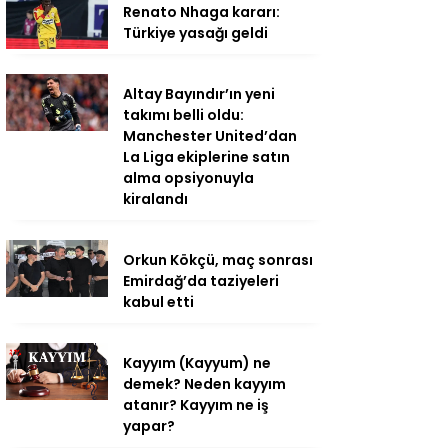
Renato Nhaga kararı:
Türkiye yasağı geldi
Altay Bayındır’ın yeni
takımı belli oldu:
Manchester United’dan
La Liga ekiplerine satın
alma opsiyonuyla
kiralandı
Orkun Kökçü, maç sonrası
Emirdağ’da taziyeleri
kabul etti
Kayyım (Kayyum) ne
demek? Neden kayyım
atanır? Kayyım ne iş
yapar?