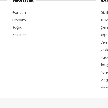
SERVİSLER
HA
Gündem
Gizli
Ekonomi
Kull
Sağlık
Çere
Yazarlar
Kişi
Veri
Rek
Hak
İleti
Kün
Mega
Mis