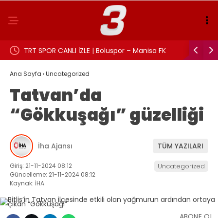
TRT SPOR CANLI İZLE | Boluspor – Manisa FK
Aslı Beki
maçı canlı yayın frekans ve izleme linki
Ana Sayfa
›
Uncategorized
Tatvan’da
“Gökkuşağı” güzelliği
İha Ajansı
TÜM YAZILARI
Giriş: 21-11-2024 08:12
Uncategorized
Güncelleme: 21-11-2024 08:12
Kaynak: İHA
ABONE OL