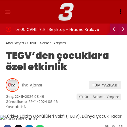
:
tv100 CANLI İZLE | Beşiktaş – Hradec Kralove
İzmit Bel
maçı canlı izle!
Rüşvet an
Ana Sayfa
›
Kültür - Sanat- Yaşam
TEGV’den çocuklara
özel etkinlik
İha Ajansı
TÜM YAZILARI
Giriş: 22-11-2024 08:46
Kültür - Sanat- Yaşam
Güncelleme: 22-11-2024 08:46
Kaynak: İHA
ABONE OL