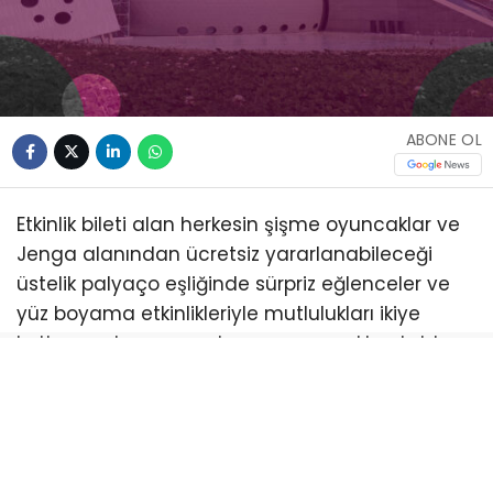
ABONE OL
Etkinlik bileti alan herkesin şişme oyuncaklar ve
Jenga alanından ücretsiz yararlanabileceği
üstelik palyaço eşliğinde sürpriz eğlenceler ve
yüz boyama etkinlikleriyle mutlulukları ikiye
katlanacak program boyunca çocuklar; tahta
kaşık bebek yapımı, kübik yüzler, renkli hayat
ağacı, ip bebek, ahşap pano, taş boyama, kitap
ayracı, kapı süsü ve halı dokuma gibi birbirinden
farklı atölyelerde el becerilerini ve hayal
güçlerini geliştirme fırsatı bulacak. Sahne