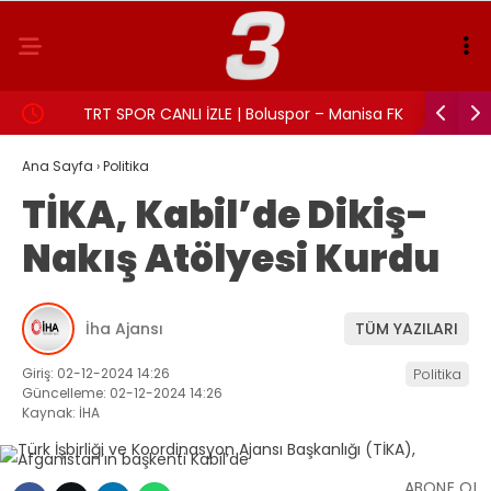
TRT SPOR CANLI İZLE | Boluspor – Manisa FK
Aslı Beki
maçı canlı yayın frekans ve izleme linki
Ana Sayfa
›
Politika
TİKA, Kabil’de Dikiş-
Nakış Atölyesi Kurdu
İha Ajansı
TÜM YAZILARI
Giriş: 02-12-2024 14:26
Politika
Güncelleme: 02-12-2024 14:26
Kaynak: İHA
ABONE OL