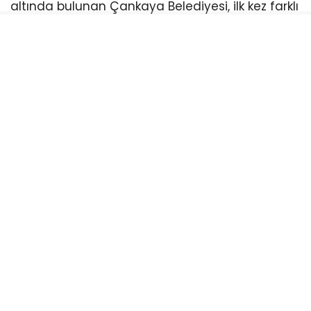
altında bulunan Çankaya Belediyesi, ilk kez farklı
bir siyasi hareketin kontrolüne geçmiş oldu.
CHP’nin en güçlü “sembol kalesi” olarak kabul
edilen ilçedeki bu kırılma, başkent siyasetinde
kartların yeniden dağıtılmasına yol açtı.
Sürecin Arkasındaki Arka Plan