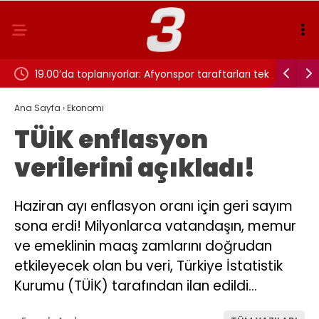
ve
19.00’da toplanıyorlar: Afyonspor taraftarları tek
tv100 CAN
yürek!
maçı canlı
Ana Sayfa
›
Ekonomi
TÜİK enflasyon
verilerini açıkladı!
Haziran ayı enflasyon oranı için geri sayım
sona erdi! Milyonlarca vatandaşın, memur
ve emeklinin maaş zamlarını doğrudan
etkileyecek olan bu veri, Türkiye İstatistik
Kurumu (TÜİK) tarafından ilan edildi…