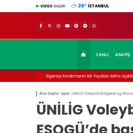
26
°
İSTANBUL
VİDEO
GALERİ
CANLI
ASAYIŞ
Sigarayı bırakmanın bir faydası daha açıkland
7 yıl detayı dikkat çekti
Ana Sayfa
›
Spor
›
ÜNİLİG Voleybol Bölgesel Lig Müs
ÜNİLİG Voley
ESOGÜ’de ba