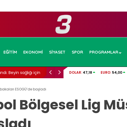
EĞITIM
EKONOMI
SIYASET
SPOR
PROGRAMLAR
ı: Beyin sağlığı için
Cansever hayatını kaybetti: 59 yaşındaydı
DOLAR:
47,18
EURO:
54,00
abakaları ESOGÜ’de başladı
bol Bölgesel Lig M
şladı