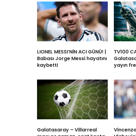
LIONEL MESSI’NİN ACI GÜNÜ! |
TV100 CAN
Babası Jorge Messi hayatını
Galatasa
kaybetti
yayın fre
Galatasaray – Villarreal
Vincenzo