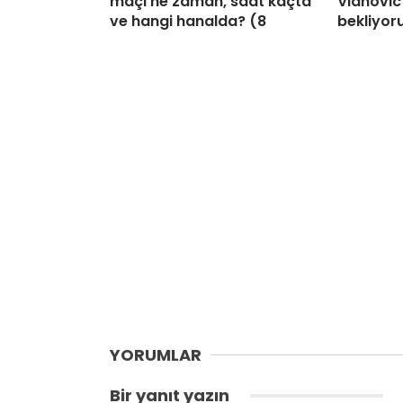
maçı ne zaman, saat kaçta
Vlahovic’
ve hangi hanalda? (8
bekliyor
YORUMLAR
Bir yanıt yazın