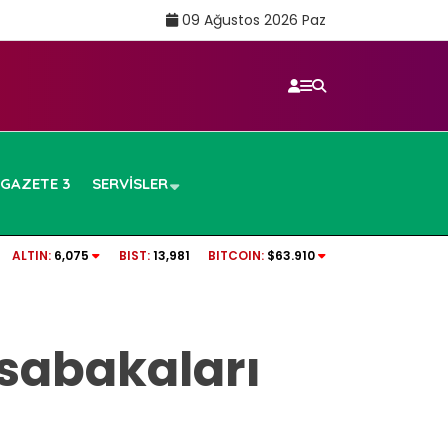
09 Ağustos 2026 Paz
GAZETE 3
SERVISLER
…
Sigarayı bırakmanın bir faydası daha açıklan
ALTIN:
6,075
BIST:
13,981
BITCOIN:
$63.910
7 yıl detayı dikkat çekti
üsabakaları