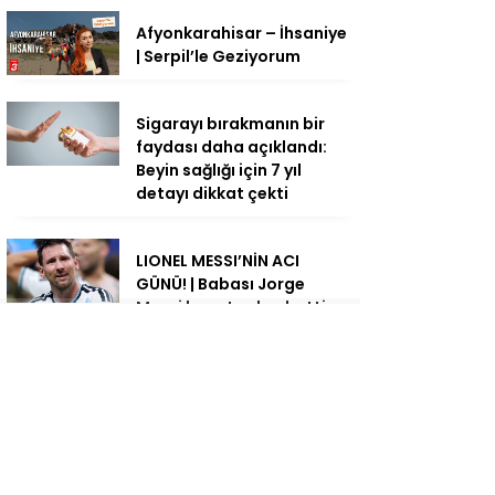
Afyonkarahisar – İhsaniye
| Serpil’le Geziyorum
Sigarayı bırakmanın bir
faydası daha açıklandı:
Beyin sağlığı için 7 yıl
detayı dikkat çekti
LIONEL MESSI’NİN ACI
GÜNÜ! | Babası Jorge
Messi hayatını kaybetti
Sofraların gizli ecza
deposu: Bir tutamı bile bin
fayda!
Su hortumunu basit bir