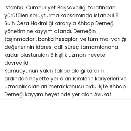
İstanbul Cumhuriyet Başsavcılığı tarafından
yürütülen soruşturma kapsamında İstanbul 8.
Sulh Ceza Hakimliği kararıyla Ahbap Derneği
yönetimine kayyım atandı. Derneğin
taşınmazları, banka hesapları ve tüm mal varlığı
değerlerinin idaresi adli süreç tamamlanana
kadar oluşturulan 3 kişilik uzman heyete
devredildi.
Kamuoyunun yakın takibe aldığı kararın
ardından heyette yer alan isimlerin kariyerleri ve
uzmanlık alanları merak konusu oldu. İşte Ahbap
Derneği kayyım heyetinde yer alan Avukat
Rıdvan Can, Avukat Mustafa Göktuğ Kaya ve
Prof. Dr. Ahmet Kasım Han’ın biyografileri…
Avukat Rıdvan Can Kimdir?