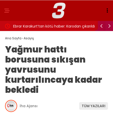
a şoku!
Ebrar Karakurt’tan kötü haber: Karodan çıkarıldı
Cimer’e şi
Ana Sayfa
›
Asayiş
Yağmur hattı
borusuna sıkışan
yavrusunu
kurtarılıncaya kadar
bekledi
İha Ajansı
TÜM YAZILARI