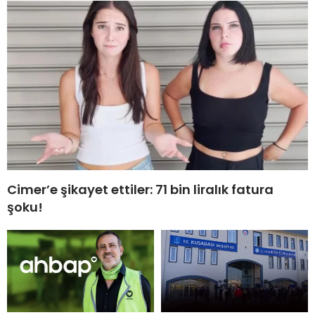
Cimer’e şikayet ettiler: 71 bin liralık fatura
şoku!