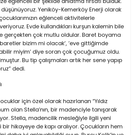
e eğlenceli bir şekilde anlatma fırsatı bulduk.
li düşünüyoruz. Yeniköy-Kemerköy Enerji olarak
çocuklarımızın eğlenceli aktivitelerle
iyoruz. Evde kullandıkları kurşun kalemin bile
de gerçekten çok mutlu oldular. Baret boyama
 baretler bizim mi olacak’, ’eve gittiğimde
anabilir miyim’ diye soran çok çocuğumuz oldu.
lmuştur. Bu tip çalışmaları artık her sene yapıp
ruz” dedi.
ı
cuklar için özel olarak hazırlanan “Yıldız
um olan Stella’nın, bir madenciyle tanışarak
r. Stella, madencilik mesleğiyle ilgili yeni
ici bir hikayeye de kapı aralıyor. Çocukların hem
 daha iyi anlayabildiği oyun, Burcu Kolik’in ve