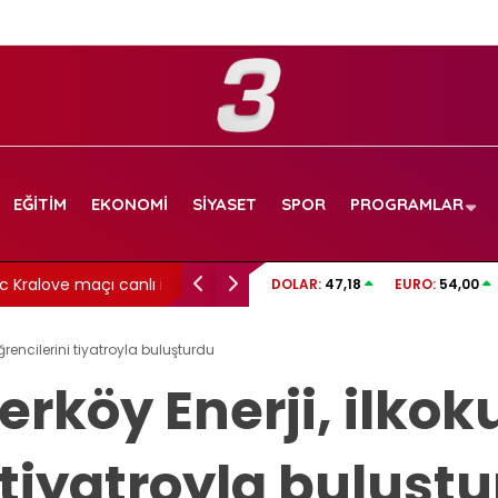
EĞITIM
EKONOMI
SIYASET
SPOR
PROGRAMLAR
maçı canlı izle!
İzmit Belediyesi soruşturmasında gelişme: 
DOLAR:
47,18
EURO:
54,00
görüntüler dosyada!
ğrencilerini tiyatroyla buluşturdu
köy Enerji, ilkok
 tiyatroyla buluşt