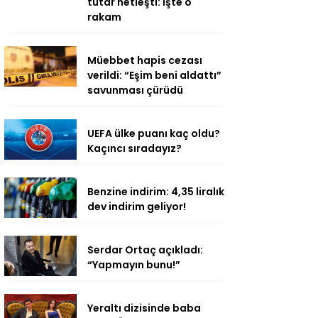
tutar netleşti: İşte o
rakam
Müebbet hapis cezası
verildi: “Eşim beni aldattı”
savunması çürüdü
UEFA ülke puanı kaç oldu?
Kaçıncı sıradayız?
Benzine indirim: 4,35 liralık
dev indirim geliyor!
Serdar Ortaç açıkladı:
“Yapmayın bunu!”
Yeraltı dizisinde baba