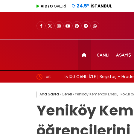
24.5
°
İSTANBUL
VİDEO
GALERİ
CANLI
ASAYIŞ
üşvet anına ait
tv100 CANLI İZLE | Beşiktaş – Hradec Kralove 
Ana Sayfa
›
Genel
›
Yeniköy Kemerköy Enerji, ilkokul ö
Yeniköy Kemer
öğrencilerini