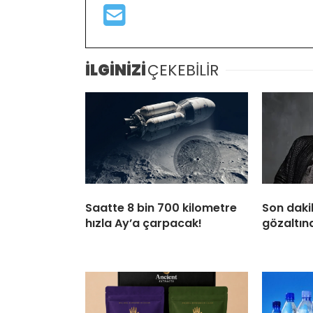
İLGİNİZİ
ÇEKEBİLİR
Saatte 8 bin 700 kilometre
Son daki
hızla Ay’a çarpacak!
gözaltına