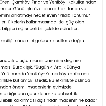
 Ören, Çamköy, Pınar ve Yeniköy ilkokullarından
nciler Günü için özel olarak hazırlanan ve
mini anlatmayı hedefleyen “Yıldız Tohumu”
ler, ülkelerin kalkınmasında itici güç olan
 bilgileri eğlenceli bir şekilde edindiler.
enciliğin önemini gelecek nesillere doğru
kındalık oluşturmanın önemine değinen
cısı Burak Işık, “Bugün 4 Aralık Dünya
ünü’nü burada Yeniköy-Kemerköy konferans
nlikle kutlamak istedik. Bu etkinlikte aslında
sından önemi, madenlerin evimizde
r aldığından çocuklarımıza bahsettik.
ülebilir kalkınması açısından madenin ne kadar