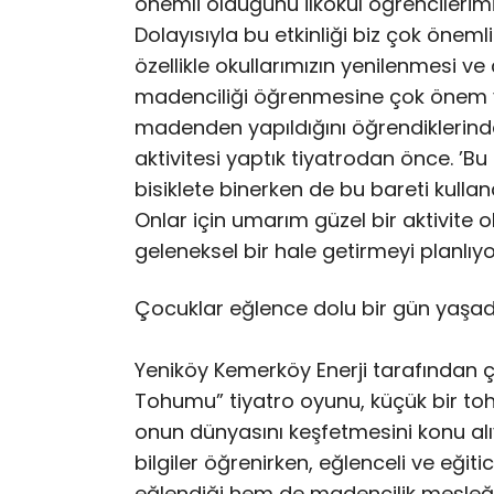
önemli olduğunu ilkokul öğrencilerimiz
Dolayısıyla bu etkinliği biz çok önem
özellikle okullarımızın yenilenmesi ve 
madenciliği öğrenmesine çok önem ver
madenden yapıldığını öğrendiklerin
aktivitesi yaptık tiyatrodan önce. ’Bu
bisiklete binerken de bu bareti kull
Onlar için umarım güzel bir aktivite o
geleneksel bir hale getirmeyi planlıyo
Çocuklar eğlence dolu bir gün yaşad
Yeniköy Kemerköy Enerji tarafından ço
Tohumu” tiyatro oyunu, küçük bir toh
onun dünyasını keşfetmesini konu alıyo
bilgiler öğrenirken, eğlenceli ve eğit
eğlendiği hem de madencilik mesleğini