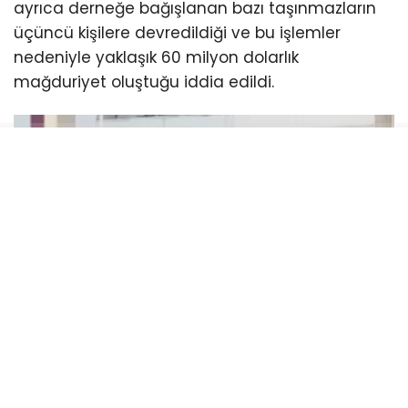
ayrıca derneğe bağışlanan bazı taşınmazların
üçüncü kişilere devredildiği ve bu işlemler
nedeniyle yaklaşık 60 milyon dolarlık
mağduriyet oluştuğu iddia edildi.
Soruşturma dosyasında, Haluk Levent’in
asistanının hesabına dernekten milyonlarca