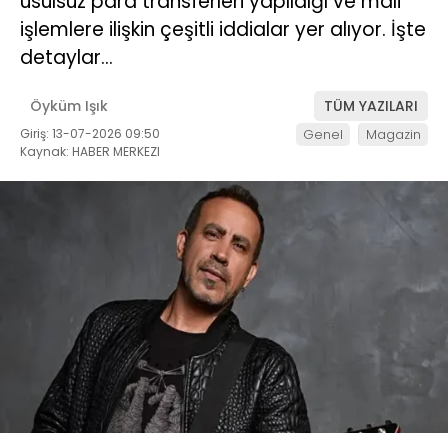
usulsüz para transferleri yapıldığı ve mali
işlemlere ilişkin çeşitli iddialar yer alıyor. İşte
detaylar…
Öyküm Işık
TÜM YAZILARI
Giriş: 13-07-2026 09:50
Genel
Magazin
Kaynak: HABER MERKEZI