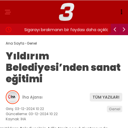
ı…
Sigarayı bırakmanın bir faydası daha açıklandı:
Cansever 
Beyin sağlığı için 7 yıl detayı dikkat çekti
Ana Sayfa
›
Genel
Yıldırım
Belediyesi’nden sanat
eğitimi
İha Ajansı
TÜM YAZILARI
Giriş: 03-12-2024 10:22
Genel
Güncelleme: 03-12-2024 10:22
Kaynak: İHA