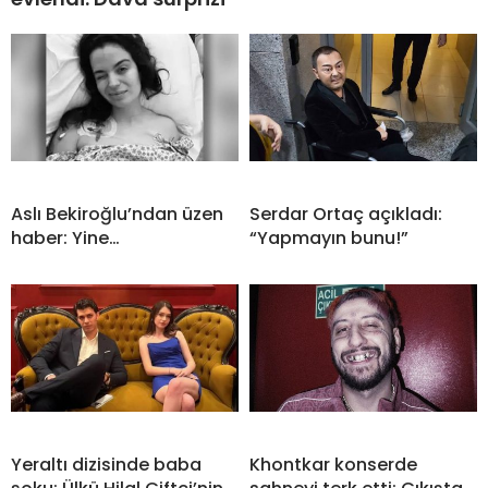
Aslı Bekiroğlu’ndan üzen
Serdar Ortaç açıkladı:
haber: Yine…
“Yapmayın bunu!”
Yeraltı dizisinde baba
Khontkar konserde