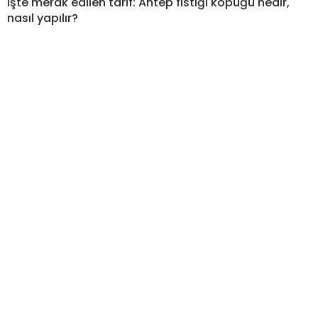
İşte merak edilen tarif: Antep fıstığı köpüğü nedir,
nasıl yapılır?