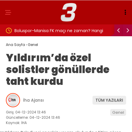
hmet
Boluspor-Manisa FK maçı ne zaman? Hangi
Rıdvan C
kanalda ve saat kaçta?
Kasım Ha
Ana Sayfa
›
Genel
Yıldırım’da özel
detayları!
solistler gönüllerde
taht kurdu
İha Ajansı
TÜM YAZILARI
Giriş: 04-12-2024 13:46
Genel
Güncelleme: 04-12-2024 13:46
Kaynak: İHA