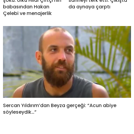
şoku: Ülkü Hilal Çiftçi’nin
sahneyi terk etti: Çıkışta
babasından Hakan
da aynaya çarptı
Çelebi ve menajerlik
Sercan Yıldırım’dan Beyza gerçeği: “Acun abiye
söyleseydik…”