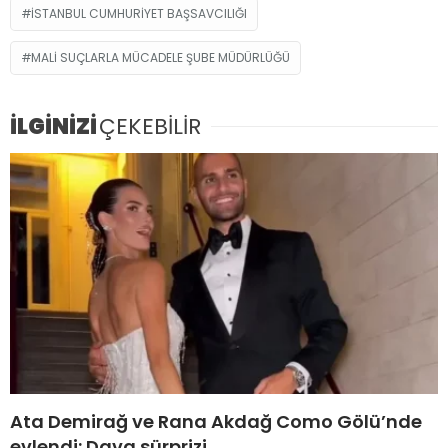
ISTANBUL CUMHURIYET BAŞSAVCILIĞI
MALI SUÇLARLA MÜCADELE ŞUBE MÜDÜRLÜĞÜ
İLGİNİZİ
ÇEKEBİLİR
Ata Demirağ ve Rana Akdağ Como Gölü’nde
evlendi: Dava sürprizi