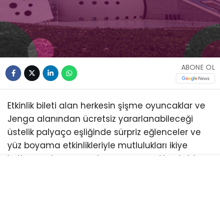
ABONE OL
Etkinlik bileti alan herkesin şişme oyuncaklar ve
Jenga alanından ücretsiz yararlanabileceği
üstelik palyaço eşliğinde sürpriz eğlenceler ve
yüz boyama etkinlikleriyle mutlulukları ikiye
katlanacak program boyunca çocuklar; tahta
kaşık bebek yapımı, kübik yüzler, renkli hayat
ağacı, ip bebek, ahşap pano, taş boyama, kitap
ayracı, kapı süsü ve halı dokuma gibi birbirinden
farklı atölyelerde el becerilerini ve hayal