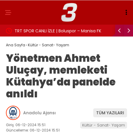
TRT SPOR CANLI İZLE | Boluspor – Manisa FK
Aslı Beki
maçı canlı yayın frekans ve izleme linki
Ana Sayfa
›
Kültür - Sanat- Yaşam
Yönetmen Ahmet
Uluçay, memleketi
Kütahya’da panelde
anıldı
Anadolu Ajansı
TÜM YAZILARI
Giriş: 06-12-2024 15:51
Kültür - Sanat- Yaşam
Güncelleme: 06-12-2024 15:51