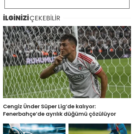
İLGİNİZİ
ÇEKEBİLİR
Cengiz Ünder Süper Lig’de kalıyor:
Fenerbahçe’de ayrılık düğümü çözülüyor