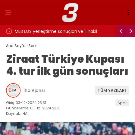
MEB LGS yerleştirme sonuçları ve 1. nakil
Cengiz Ün
sürecinde son durum: LGS 1. nakil tercih
Fenerbah
Ana Sayfa
›
Spor
Ziraat Türkiye Kupası
sonuçları ne zaman açıklanacak?
4. tur ilk gün sonuçları
İha Ajansı
TÜM YAZILARI
Giriş: 03-12-2024 23:31
Spor
Güncelleme: 03-12-2024 23:31
Kaynak: İHA