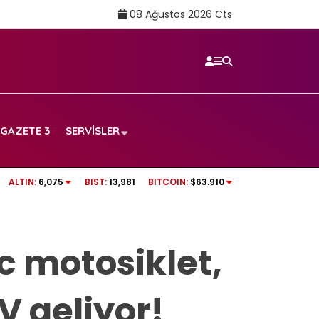
08 Ağustos 2026 Cts
GAZETE 3
SERVISLER
ı: Beyin sağlığı için
LIONEL MESSI’NİN ACI GÜNÜ! | Babası Jorge M
ALTIN:
6,075
BIST:
13,981
BITCOIN:
$63.910
c motosiklet,
V geliyor!