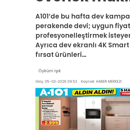
A101’de bu hafta dev kampa
perakende devi; uygun fiyatlı
profesyonelleştirmek isteyen
Ayrıca dev ekranlı 4K Smart T
fırsat ürünleri…
Öyküm Işık
Giriş: 05-03-2026 09:52
Kaynak: HABER MERKEZI