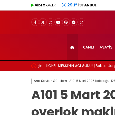
29.1
°
İSTANBUL
VİDEO
GALERİ
CANLI
ASAYIŞ
ı: Beyin sağlığı için
LIONEL MESSI’NİN ACI GÜNÜ! | Babası Jorge M
Ana Sayfa
›
Gündem
›
A101 5 Mart 2026 kataloğu: 12
A101 5 Mart 2
overlok maki