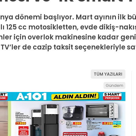
nya dönemi başlıyor. Mart ayının ilk 
 125 cc motosikletten, evde dikiş-nakış 
ler için overlok makinesine kadar geni
V’ler de cazip taksit seçenekleriyle sat
TÜM YAZILARI
Gündem