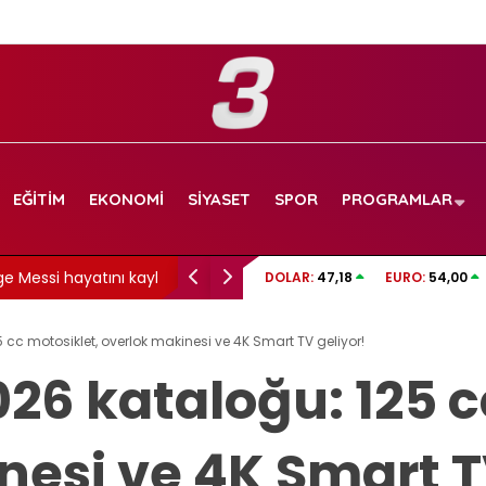
EĞITIM
EKONOMI
SIYASET
SPOR
PROGRAMLAR
essi hayatını kaybetti
Sigarayı bırakmanın bir faydası daha açıkland
DOLAR:
47,18
EURO:
54,00
7 yıl detayı dikkat çekti
5 cc motosiklet, overlok makinesi ve 4K Smart TV geliyor!
026 kataloğu: 125 c
nesi ve 4K Smart T