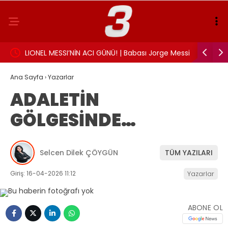
landı:
LIONEL MESSI’NİN ACI GÜNÜ! | Babası Jorge Messi
Sigarayı 
hayatını kaybetti
Beyin sağl
Ana Sayfa
›
Yazarlar
ADALETİN
GÖLGESİNDE…
Selcen Dilek ÇÖYGÜN
TÜM YAZILARI
Giriş: 16-04-2026 11:12
Yazarlar
ABONE OL