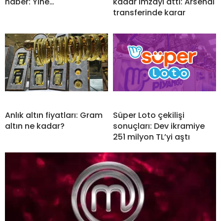
haber: Yine…
kadar imzayı attı: Arsenal
transferinde karar
Anlık altın fiyatları: Gram
Süper Loto çekilişi
altın ne kadar?
sonuçları: Dev ikramiye
251 milyon TL’yi aştı