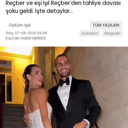
Reçber ve eşi Işıl Reçber’den tahliye davası
şoku geldi. İşte detaylar…
Öyküm Işık
TÜM YAZILARI
Giriş: 07-08-2026 09:06
Gündem
Magazin
Kaynak: HABER MERKEZI