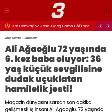
Como Gölü’nde
Polis Meslek Yüksekokulu başvuruları başladı: 3
bin 250 öğrenci alınacak
Ana Sayfa
›
Gündem
Ali Ağaoğlu 72 yaşında
6. kez baba oluyor: 36
yaş küçük sevgilisine
dudak uçuklatan
hamilelik jesti!
Magazin dünyasını sarsan son dakika
gelişmesi! İş insanı Ali Ağaoğlu, 72 yaşında