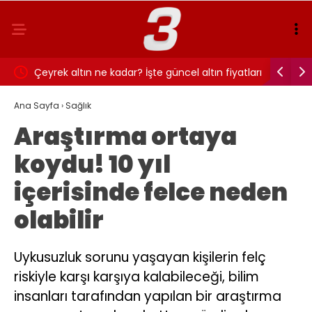
 ve 120
Çeyrek altın ne kadar? İşte güncel altın fiyatları
TOKİ satış
ay vadey
Ana Sayfa
›
Sağlık
Araştırma ortaya
koydu! 10 yıl
içerisinde felce neden
olabilir
Uykusuzluk sorunu yaşayan kişilerin felç
riskiyle karşı karşıya kalabileceği, bilim
insanları tarafından yapılan bir araştırma