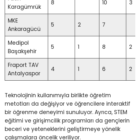
8
10
3
Karagümrük
MKE
5
2
7
Ankaragücü
Medipol
5
1
8
2
Başakşehir
Fraport TAV
4
1
6
2
Antalyaspor
Teknolojinin kullanımıyla birlikte öğretim
metotları da değişiyor ve öğrencilere interaktif
bir öğrenme deneyimi sunuluyor. Ayrıca, STEM
eğitimi ve girişimcilik programları da gençlerin
beceri ve yeteneklerini geliştirmeye yönelik
çalışmalara öncelik veriliyor.