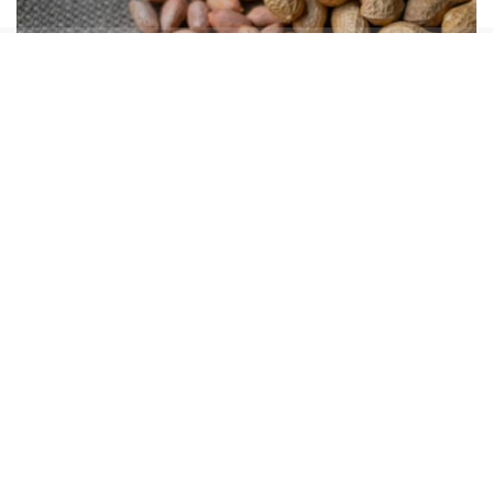
Yer fıstığı; magnezyum, fosfat, E vitamini, bakır
ve arjinin gibi önemli besi ögelerini içinde
barındırır. Düzenli ve ölçülü tüketildiğinde ise
kalp sağlığını destekler. Kolestrol seviyesinin
dengelenmesine katkı sağlar ve kan şekerinin
kontrolüne yardımcı olur. Ancak yüksek kalorili bir
besin olduğu için aşırı tüketiminden
kaçınılmalıdır.