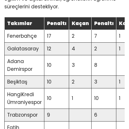
süreçlerini destekliyor.
Takımlar
Penaltı
Kaçan
Penaltı
Ka
Fenerbahçe
17
2
7
1
Galatasaray
12
4
2
1
Adana
10
3
8
Demirspor
Beşiktaş
10
2
3
1
HangiKredi
10
1
10
1
Ümraniyespor
Trabzonspor
9
6
Fatih