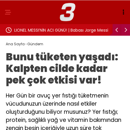
landı:
LIONEL MESSI’NİN ACI GÜNÜ! | Babası Jorge Messi
Sigarayı 
hayatını kaybetti
Beyin sağl
Ana Sayfa
›
Gündem
Bunu tüketen yaşadı:
Kalpten cilde kadar
pek çok etkisi var!
Her Gün bir avuç yer fıstığı tüketmenin
vücudunuzun üzerinde nasıl etkiler
oluşturduğunu biliyor musunuz? Yer fıstığı;
protein, sağlıklı yağ ve vitamin bakımından
zengin besin içeriğiyle uzun süre tok