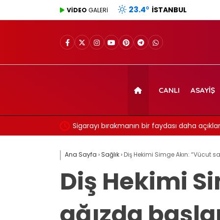
23.4
°
İSTANBUL
VİDEO
GALERİ
CANLI
ASAYIŞ
Sigarayı bırakmanın bir faydası daha açıkland
7 yıl detayı dikkat çekti
Ana Sayfa
›
Sağlık
›
Diş Hekimi Simge Akın: “Vücut sa
Diş Hekimi S
ağızda başla