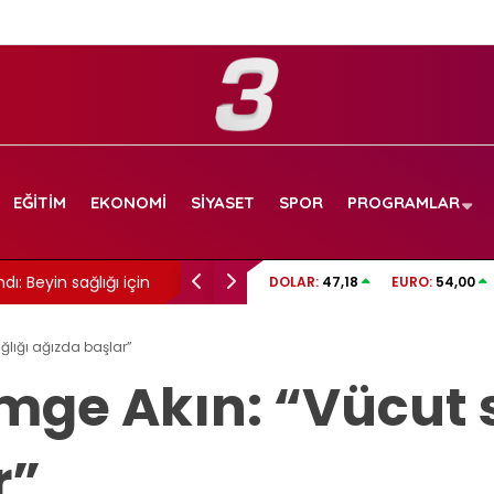
EĞITIM
EKONOMI
SIYASET
SPOR
PROGRAMLAR
ı: Beyin sağlığı için
Cansever hayatını kaybetti: 59 yaşındaydı
DOLAR:
47,18
EURO:
54,00
ğlığı ağızda başlar”
imge Akın: “Vücut 
r”