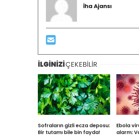
İha Ajansı
İLGİNİZİ
ÇEKEBİLİR
Sofraların gizli ecza deposu:
Ebola vi
Bir tutamı bile bin fayda!
alarm: Va