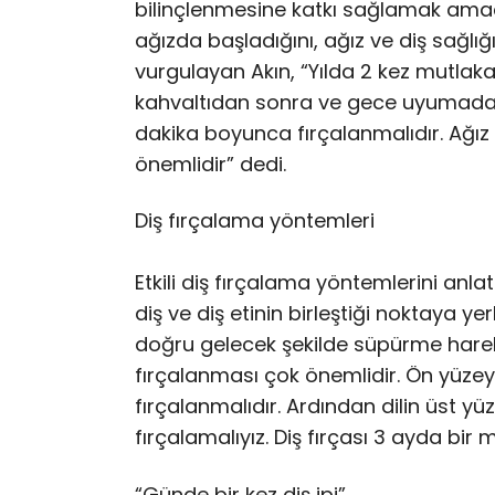
bilinçlenmesine katkı sağlamak amac
ağızda başladığını, ağız ve diş sağlığ
vurgulayan Akın, “Yılda 2 kez mutlaka 
kahvaltıdan sonra ve gece uyumadan
dakika boyunca fırçalanmalıdır. Ağız 
önemlidir” dedi.
Diş fırçalama yöntemleri
Etkili diş fırçalama yöntemlerini anla
diş ve diş etinin birleştiği noktaya yer
doğru gelecek şekilde süpürme hareket
fırçalanması çok önemlidir. Ön yüzey
fırçalanmalıdır. Ardından dilin üst yü
fırçalamalıyız. Diş fırçası 3 ayda bir
“Günde bir kez diş ipi”