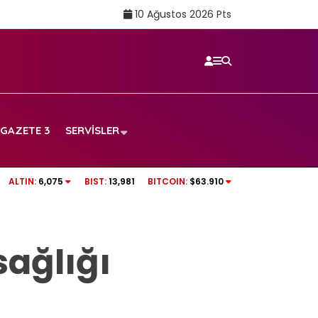
10 Ağustos 2026 Pts
GAZETE 3
SERVISLER
…
Sigarayı bırakmanın bir faydası daha açıklan
ALTIN:
6,075
BIST:
13,981
BITCOIN:
$63.910
7 yıl detayı dikkat çekti
sağlığı