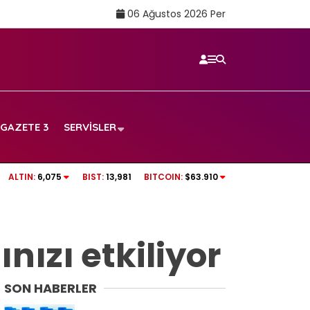
06 Ağustos 2026 Per
GAZETE 3
SERVISLER
i…
tv100 CANLI İZLE | Fenerbahçe – Sturm Graz
ALTIN:
6,075
BIST:
13,981
BITCOIN:
$63.910
nızı etkiliyor
SON HABERLER