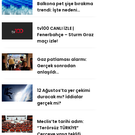
Balkona pet şişe bırakma
trendi: İşte nedeni…
tv100 CANLI İZLE |
Fenerbahçe – Sturm Graz
maçı izle!
Gaz patlaması alarmı:
Gerçek sonradan
anlaşıldı…
12 Ağustos’ta yer çekimi
duracak mı? İddialar
gerçek mi?
Meclis’te tarihi adım:
“Terörsüz TÜRKİYE”
Çerçeve yasa teklifi