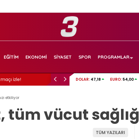
EĞITIM
EKONOMI
SIYASET
SPOR
PROGRAMLAR
maçı izle!
Balkona pet şişe bırakma trendi: İşte neden
DOLAR:
47,18
EURO:
54,00
zı etkiliyor
, tüm vücut sağlığı
TÜM YAZILARI