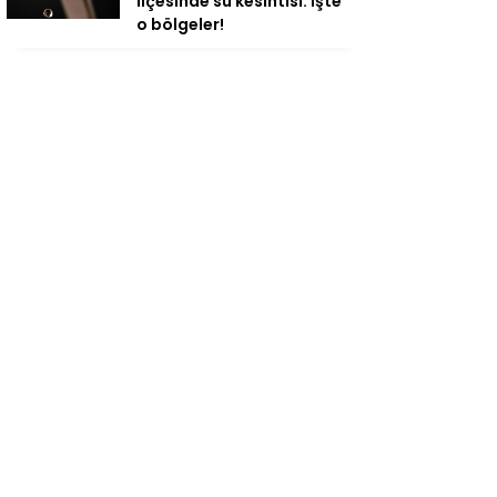
ilçesinde su kesintisi: İşte
o bölgeler!