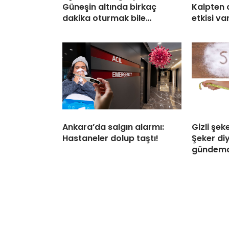
Güneşin altında birkaç
Kalpten 
dakika oturmak bile…
etkisi var
Ankara’da salgın alarmı:
Gizli şek
Hastaneler dolup taştı!
Şeker di
gündem