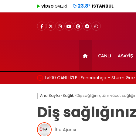
23.8
°
İSTANBUL
VİDEO
GALERİ
CANLI
ASAYIŞ
i…
tv100 CANLI İZLE | Fenerbahçe – Sturm Graz 
Ana Sayfa
›
Sağlık
›
Diş sağlığınız, tüm vücut sağlığını
Diş sağlığınız
İha Ajansı